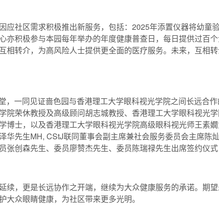
应社区需求积极推出新服务，包括：2025年添置仪器将幼童验眼
心亦积极参与本园每年举办的年度健康普查日，每日提供过百个免
互相转介，为高风险人士提供更全面的医疗服务。未来，互相转
聚一堂，一同见证啬色园与香港理工大学眼科视光学院之间长远合
学院荣休教授及高级顾问胡志城教授、香港理工大学眼科视光学
学博士，以及香港理工大学眼科视光学院高级眼科视光师王素嫺
华先生MH, CStJ联同董事会副主席兼社会服务委员会主席
员张创森先生、委员廖赞杰先生、委员陈瑞禄先生出席签约仪式
延续，更是长远协作之开端，继续为大众健康服务的承诺。期望
护大众眼睛健康，为社区带来更多光明。