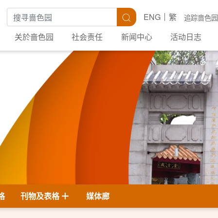
搜寻关键字
搜寻
ENG
繁
追踪啬色园
关於啬色园
社会责任
新闻中心
活动日志
格
刊物及表格
媒体廊