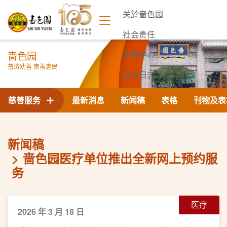
关於啬色园
社会责任
啬色园
新闻中心
普济劝善 崇善惠民
活动日志
联络我们
慈善服务
最新消息
新闻稿
表格
刊物及表
新闻稿
啬色园医疗单位推出全新网上预约服
务
医疗
2026 年 3 月 18 日