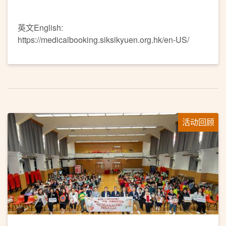
英文English:
https://medicalbooking.siksikyuen.org.hk/en-US/
活动回顾