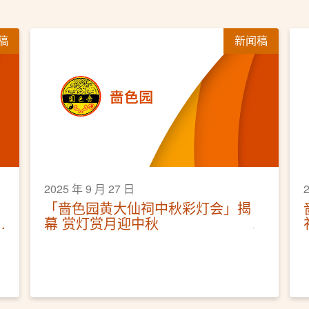
稿
新闻稿
2025 年 9 月 27 日
「啬色园黄大仙祠中秋彩灯会」揭
幕 赏灯赏月迎中秋