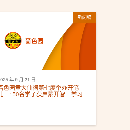
新闻稿
2025 年 9 月 21 日
啬色园黄大仙祠第七度举办开笔
礼 150名学子获启蒙开智 学习
修身立德