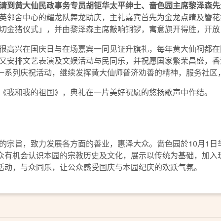
请到黄大仙民政事务专员胡钜华太平绅士、啬色园主席黎泽森先
英邻舍中心的耀龙队舞龙助庆，主礼嘉宾首先为金龙点睛及簪花
切金猪仪式」，并由黎泽森主席敲响铜锣，寓意旗开得胜，开放
很高兴在国庆日与在场嘉宾一同见证升旗礼，每年黄大仙祠都在
又安排文艺表演及文娱活动与民同乐，并祝愿国家繁荣昌盛，香港
备一系列庆祝活动，继续发挥黄大仙师普济劝善的精神，服务社区
《我和我的祖国》，典礼在一片美好祝愿的悠扬歌声中作结。
宗旨，致力发展各方面的善业，惠泽大众。啬色园於10月1日举
公众有机会认识本园的宗教历史及文化，展示以传统为基础，加入
娱活动，与众同乐，让公众感受国庆与本园纪庆的欢跃气氛。