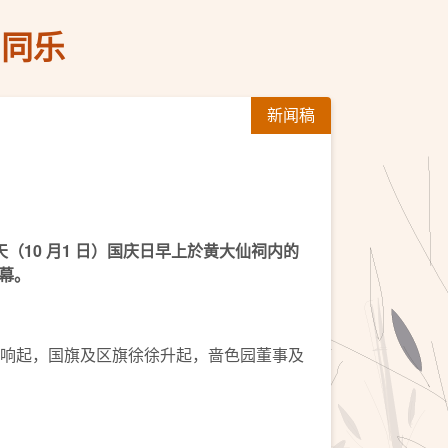
民同乐
新闻稿
天（
10
月
1
日）国庆日早上於黄大仙祠内的
幕。
歌响起，国旗及区旗徐徐升起，啬色园董事及