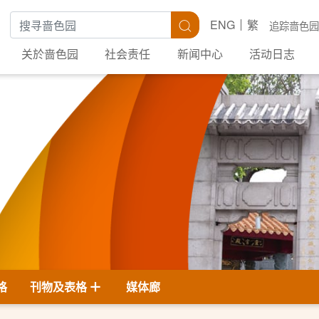
搜寻关键字
搜寻
ENG
繁
追踪啬色园
关於啬色园
社会责任
新闻中心
活动日志
格
刊物及表格
媒体廊