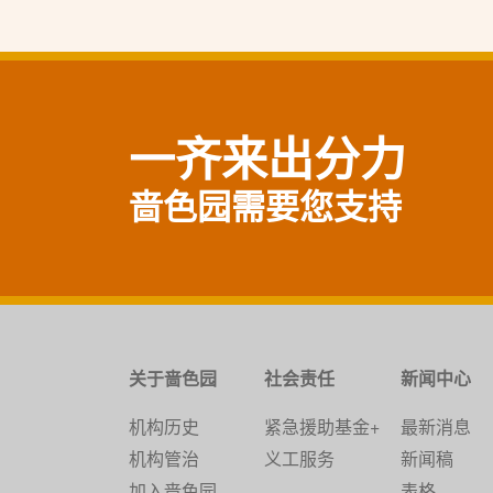
一齐来出分力
啬色园需要您支持
关于啬色园
社会责任
新闻中心
机构历史
紧急援助基金+
最新消息
机构管治
义工服务
新闻稿
加入啬色园
表格