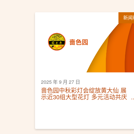
新闻
2025 年 9 月 27 日
啬色园中秋彩灯会绽放黄大仙 ​展
示近30组大型花灯 多元活动共庆
佳节