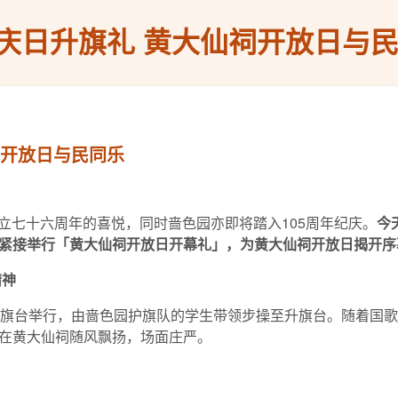
庆日升旗礼 黄大仙祠开放日与
祠开放日与民同乐
来成立七十六周年的喜悦，同时啬色园亦即将踏入105周年纪庆。
今
紧接举行「黄大仙祠开放日开幕礼」，为黄大仙祠开放日揭开序
精神
升旗台举行，由啬色园护旗队的学生带领步操至升旗台。随着国
在黄大仙祠随风飘扬，场面庄严。