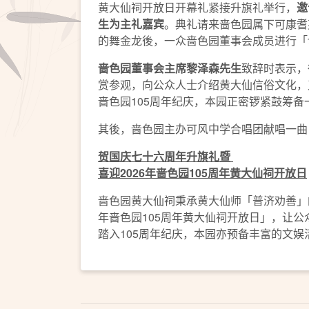
黄大仙祠开放日开幕礼紧接升旗礼举行，
邀
生为
主礼嘉宾
。典礼请来啬色园属下可康耆
的舞金龙後，一众啬色园董事会成员进行「
啬色园董事会主席黎泽森先生
致辞时表示，
赏参观，向公众人士介绍黄大仙信俗文化，
啬色园105周年纪庆，本园正密锣紧鼓筹
其後，啬色园主办可风中学合唱团献唱一曲
贺国庆七十六周年升旗礼暨
喜迎
2026
年啬色园
105
周年黄大仙祠开放日
啬色园黄大仙祠秉承黄大仙师「普济劝善」的
年啬色园105周年黄大仙祠开放日」，让
踏入105周年纪庆，本园亦预备丰富的文