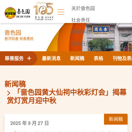
关於啬色园
社会责任
啬色园
新闻中心
普济劝善 崇善惠民
活动日志
联络我们
慈善服务
最新消息
新闻稿
表格
刊物及表
新闻稿
「啬色园黄大仙祠中秋彩灯会」揭幕
赏灯赏月迎中秋
新闻稿
2025 年 9 月 27 日