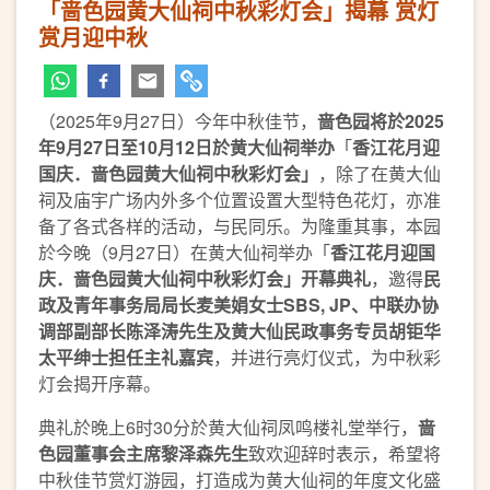
「啬色园黄大仙祠中秋彩灯会」揭幕 赏灯
赏月迎中秋
（2025年9月27日）今年中秋佳节，
啬色园将於
202
5
年
9
月
27
日至
10
月
12
日於黄大仙祠举办
「
香江花月迎
国庆．啬色园黄大仙祠中秋彩灯会」
，除了在黄大仙
祠及庙宇广场内外多个位置设置大型特色花灯，亦准
备了各式各样的活动，与民同乐。为隆重其事，本园
於今晚（9月27日）在黄大仙祠举办「
香江花月迎国
庆．啬色园黄大仙祠中秋彩灯会」开幕典礼
，邀得
民
政及青年事务局局长麦美娟女士
SBS, JP
、中联办协
调部副部长陈泽涛先生及黄大仙民政事务专员胡钜华
太平绅士担任主礼嘉宾
，并进行亮灯仪式，为中秋彩
灯会揭开序幕。
典礼於晚上6时30分於黄大仙祠凤鸣楼礼堂举行，
啬
色园董事会主席黎泽森先生
致欢迎辞时表示，希望将
中秋佳节赏灯游园，打造成为黄大仙祠的年度文化盛