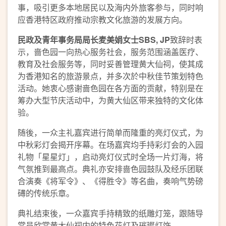
事，吸引更多本地居民以及海内外旅客参与，同时响
应香港特区政府推动宗教文化旅游的发展方向。
民政及青年事务局局长麦美娟女士
SBS, JP
致辞时表
示，啬色园一向热心服务社会，服务范围涵盖医疗、
教育及社会服务等，同时妥善管理黄大仙祠，使其成
为香港知名的旅游景点，并多次於中秋佳节策划特色
活动。她衷心感谢啬色园在各方面的贡献，特别是在
筹办大型节庆活动中，为黄大仙区带来独特的文化体
验。
随後，一众主礼嘉宾进行简单而隆重的亮灯仪式，为
中秋彩灯会揭开序幕。在场嘉宾均手持彩灯会的入园
礼物「星星灯」，启动亮灯仪式时全场一片灯海，将
气氛推到最高点。典礼亦安排啬色园鼓队及经乐团联
合演奏《将军令》、《得胜令》等名曲，奏响气势磅
礡的传统乐章。
典礼结束後，一众嘉宾手持精致的纸雕灯笼，跟随导
赏员欣赏黄大仙祠内的特色花灯及璀璨灯饰。