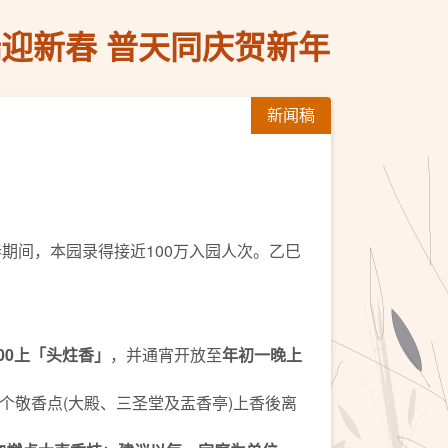
迎新春 普天同庆贺新年
新闻稿
期间，本园录得接近100万入园人次。乙巳
00
上「头炷香」
，并通宵开放至
年初一晚上
个敬香点(大殿、三圣堂及盂香亭)上香後离