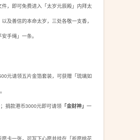
文件，即可免费进入「太岁元辰殿」内拜太
，以及善信的本命太岁，三处各敬一支香，
平安手绳」一条。
500元请领五片金箔套装，可获赠「琉璃如
身。
；捐款港币3000元即可请领
「金财神」
一
赠祈愿卡一张，可写下心愿并挂在「祈愿桃花