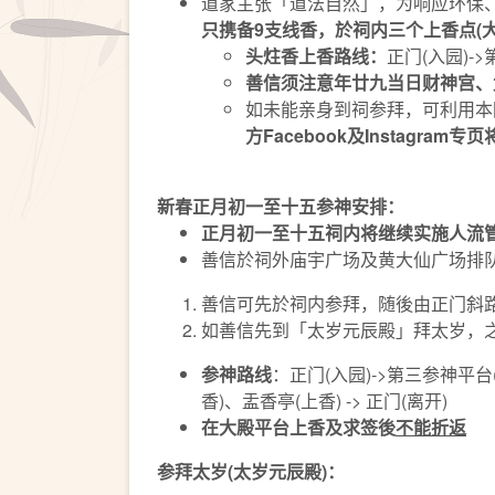
道家主张「道法自然」，为响应环保
只携备
9
支线香，於祠内
三个
上香点
(
头炷香上香路线：
正门(入园)->
善信须注意年廿九当日财神宫、
如未能亲身到祠参拜，可利用本园
方
Facebook
及
Instagram
专页
新春正月初一至十五
参
神安排：
正月初一至十五祠内将继续实施人流
善信於祠外庙宇广场及黄大仙广场排
善信可先於祠内参拜，随後由正门斜
如善信先到「太岁元辰殿」拜太岁，
参神
路线
：正门(入园)->第三参神平台
香)、盂香亭(上香) -> 正门(离开)
在大殿平台上香及求签後
不能折返
参拜太岁
(
太岁元辰殿
)
：