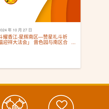
2024 年 10 月 27 日
斗耀香江‧星辉南区—赞星礼斗祈
福迎祥大法会」 啬色园与南区合
办法会 千人参与为港祈福