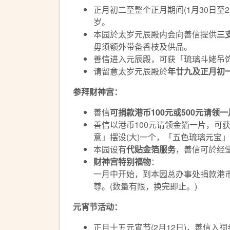
正月初二至整个正月期间(1月30日至2
岁。
本园於太岁元辰殿内会向善信提供
三
毋须额外带备香枝及供品。
善信进入元辰殿，可获「琉璃斗姥吊
请留意太岁元辰殿於
年廿九及正月初
参拜财神宫：
善信
可捐款港币
100
元或
500
元
请领一
善信以港币100元请领金箔一片，可
意」摆设(大)一个，「五色琉璃元宝
本园设有
代贴金箔服务
，善信可於经
财神宫特别福物
：
一月中开始，到本园总办事处捐款港币
尊。(数量有限，换完即止。)
元宵节活动
：
正月十五元宵节(2月12日)，善信