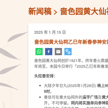
新闻稿
啬色园黄大仙
2025 年 1 月 15 日
啬色园黄大仙祠乙巳年新春参神安排
啬色园黄大仙祠创於1921年，终年香火鼎
年将至，本园今日举行「2025乙巳年新
头炷香安排：
大除夕年廿九(2025年1月28日)
晚上
9
9
时
。
善信可在黄大仙祠外的
庙宇广场
及
黄
开，不可停留。
祠内将实施单向参神