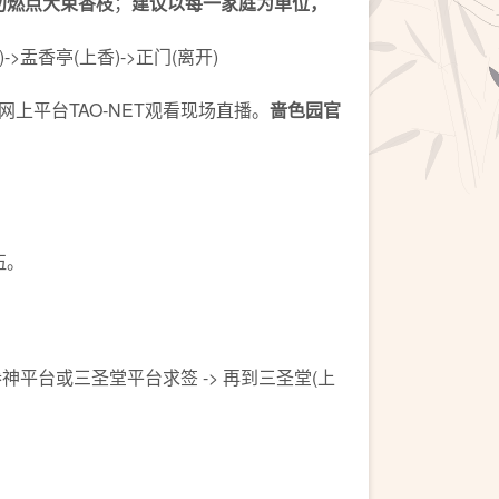
勿燃点大束香枝
；
建议以每一家庭为单位，
->盂香亭(上香)->正门(离开)
上平台TAO-NET观看现场直播。
啬色园官
伍。
参神平台或三圣堂平台求签 -> 再到三圣堂(上