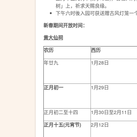
树」上，祈求天赐良缘。
下午六时後入园可获送赠古风灯笼一
新春期间开放时间：
黄大仙祠
农历
西历
年廿九
1月28日
正月初一
1月29日
正月初二至十四
1月30日至2月11日
正月十五
(
元宵节
)
2月12日