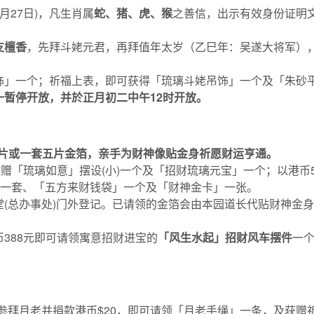
月27日)，凡生肖属
蛇、猪、虎、猴
之善信，出示有效身份证明
支檀香
，先拜斗姥元君，再拜值年太岁（乙巳年：吴遂大将军）
饰」一个；祈福上表，即可获得「琉璃斗姥吊饰」一个及「朱砂
一暂停开放，并於正月初二中午
12
时开放
。
片或一套五片金箔
，亲手为财神
像
贴金身祈愿财运亨通。
获赠「琉璃如意」摆设(小)一个及「招财琉璃元宝」一个；以港币
」一套、「五方来财钱袋」一个及「财神金卡」一张。
堂(总办事处)门外登记。已请领的金箔会由本园道长代贴财神金
388元即可请领寓意招财进宝的
「风生水起」招财风车摆件
一个
入祠参拜月老并捐款港币$20，即可请领「月老手绳」一条，及获