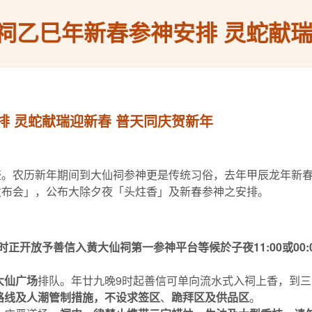
祠乙巳年新春参神安排 灵蛇献瑞
 灵蛇献瑞迎新春 普天同庆贺新年
盛。农历新年期间到大仙祠参神更是传统习俗，去年甲辰龙年新春
春发布会」，公布大除夕夜「头炷香」及新春参神之安排。
时正开放予善信入黄大仙祠第一参神平台等候於子夜
11:00
或
00:
大仙广场
排队。年廿九晚9时起善信可单向流水式入祠上香，到三
路线及人潮管制措施，不设求签区
、
跪拜区及供品区
。