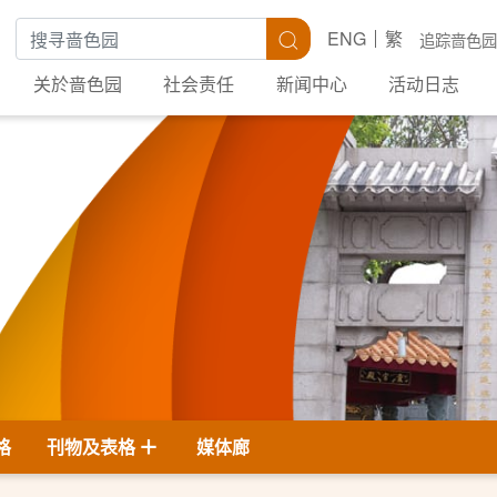
搜寻关键字
搜寻
ENG
繁
追踪啬色园
关於啬色园
社会责任
新闻中心
活动日志
格
刊物及表格
媒体廊