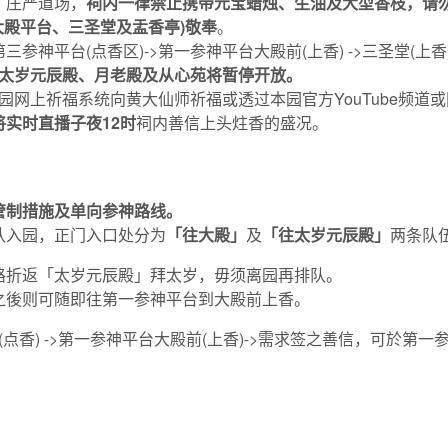
、庄严道场，
祠内一律禁止携带元宝蜡烛、生油及大型香枝，请
大殿平台、三圣堂及盂香亭
)
敬奉
。
第三参神平台(点香区)->第一参神平台大殿前(上香) ->三圣堂(上香)
太岁元辰殿、月老殿及从心苑将暂停开放。
网上祈福系统向黄大仙师祈福或透过本园官方YouTube频道或网
将实时直播子夜
12
时
祠内善信上头炷香的盛况。
管制
措施及单向参神路线。
队入园，正门入口处分为
「往大殿」
及
「往太岁元辰殿」
两条队
路折返「太岁元辰殿」拜太岁，毋须离园再排队。
之後则可随即往第一参神平台到大殿前上香。
(点香) ->第一参神平台大殿前(上香)->需求签之善信，可於第一