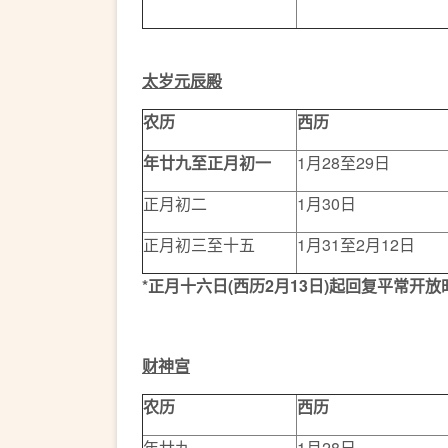
太岁元辰殿
农历
西历
年廿九至正月初一
1月28至29日
正月初二
1月30日
正月初三至十五
1月31至2月12日
*
正月十六日
(
西历
2
月
13
日
)
起回复平常开放
财神宫
农历
西历
年廿九
1月28日