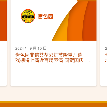
2024 年 9 月 15 日
啬色园非遗荟萃彩灯节隆重开幕
戏棚将上演近百场表演 同贺国庆
七十五周年