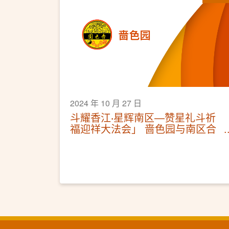
2024 年 10 月 27 日
斗耀香江‧星辉南区—赞星礼斗祈
福迎祥大法会」 啬色园与南区合
办法会 千人参与为港祈福