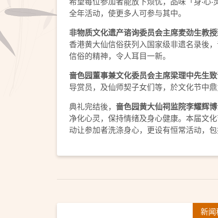
希望每位参加者能放下烦忧，品味「身‧心
全年活动，使更多人可参与其中。
非物质文化遗产谘询委员会主席麦劲生教授
香港黄大仙信俗获列入国家级非遗名录後，
信俗的精神，令人耳目一新。
啬色园董事兼文化委员会主席梁理中先生致
导赏员，及仙师契子女们等，於文化节中鼎
典礼完结後，
啬色园黄大仙祠监院李耀辉博
净化心灵，保持情绪及身心健康。本届文化
动让参加者洗涤身心，更设有恒常活动，包
新闻