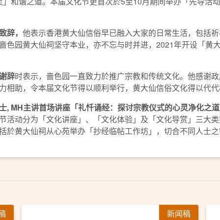
‧灵」和谐之道。本届文化节更首次於5至10月期间举办「先导活
致辞，
他表示香港黄大仙信俗早已融入大家的日常生活，包括祈
啬色园黄大仙祠坚守本业，亦不忘与时并进，2021年开设「黄
谢辞
时表示，啬色园一直致力於推广宗教和传统文化。他感谢政
力相助，令本届文化节得以顺利举行，黄大仙信俗文化得以代代
士
, MH
主讲首场讲座「礼忏诵经：探讨宗教仪式的心灵净化之道
节活动分为「文化讲座」、「文化体验」及「文化导赏」三大类
括於黄大仙祠从心苑举办「抄经临帖工作坊」，切合不同人士之
稿
新闻稿