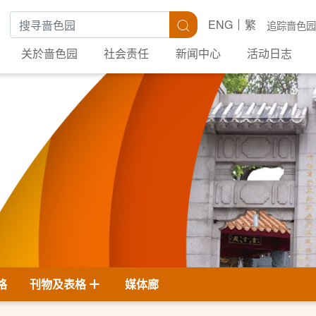
搜寻关键字
搜寻
ENG
繁
追踪啬色园
关於啬色园
社会责任
新闻中心
活动日志
格
刊物及表格
媒体廊