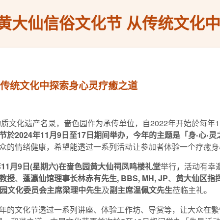
黄大仙信俗文化节 从传统文化
从传统文化中探索身心灵疗癒之道
物质文化遗产名录，啬色园作为承传单位，自2022年开始於每年
节於
2024
年
11
月
9
日至
17
日期间举办，今年的主题是「身
‧
心
‧
灵
众的情绪健康，希望能透过一系列活动让参加者体验一个疗癒身
年
11
月
9
日
(
星期六
)
在
啬色园
黄大仙祠凤鸣楼礼堂
举行
，
活动有幸
教授
、
蓬瀛仙馆理事长林赤有先生
, BBS, MH
, JP
、
黄大仙区指
园文化委员会主席梁理中先生
及
副主席温佩文先生
莅临主礼。
年的文化节透过一系列讲座、体验工作坊、导赏等，让大众在繁