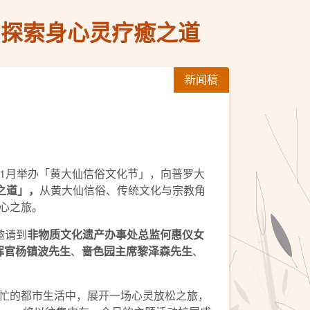
中探索身心灵疗癒之道
新闻稿
11月举办「黄大仙信俗文化节」，向普罗大
之道」
，
从黄大仙信俗、传统文化与宗教角
心之旅。
邀请到
非物质文化遗产办事处总监何惠仪女
挥官杨镇波先生
、
啬色园主席黎泽森先生
、
忙的都市生活中，展开一场心灵放松之旅，