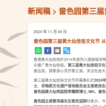
新闻稿
啬色园第三届
2024 年 11 月 09 日
啬色园第三届黄大仙信俗文化节 
香港黄大仙信俗於2014年获列入国家级非
众推广黄大仙信俗。
第三届黄大仙信俗文化
度出发，探索身心灵疗癒之道，关注社会大
第三届黄大仙信俗文化节开幕典礼於
2024
士
、
非物质文化遗产谘询委员会主席麦劲生
啬色园黄大仙祠监院李耀辉博士
, MH
、啬色
啬色园主席黎泽森先生致欢迎辞
时表示，今