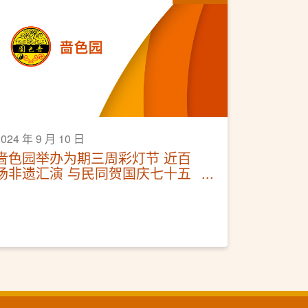
2024 年 9 月 10 日
啬色园举办为期三周彩灯节 近百
场非遗汇演 与民同贺国庆七十五
周年