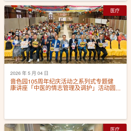
医疗
2026 年 5 月 04 日
啬色园105周年纪庆活动之系列式专题健
康讲座「中医的情志管理及调护」活动圆
满
医疗