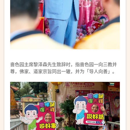
啬色园主席黎泽森先生致辞时，指啬色园一向三教并
尊，佛家、道家宗旨同出一辙，并为「导人向善」。