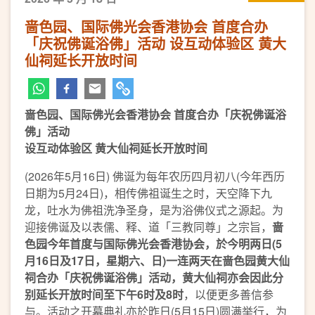
啬色园、国际佛光会香港协会 首度合办
「庆祝佛诞浴佛」活动 设互动体验区 黄大
仙祠延长开放时间
啬色园、国际佛光会香港协会 首度合办
「庆祝佛诞浴
佛」
活动
设互动体验区 黄大仙祠延长开放时间
(2026年5月16日) 佛诞为每年农历四月初八(今年西历
日期为5月24日)，相传佛祖诞生之时，天空降下九
龙，吐水为佛祖洗净圣身，是为浴佛仪式之源起。为
迎接佛诞及以表儒、释、道「三教同尊」之宗旨，
啬
色园今年首度与国际佛光会香港协会，於今明两日(5
月16日及17日，星期六、日)一连两天在啬色园黄大仙
祠合办「庆祝佛诞浴佛」活动，黄大仙祠亦会因此分
别延长开放时间至下午6时及8时
，以便更多善信参
与。活动之开幕典礼亦於昨日(5月15日)圆满举行，为