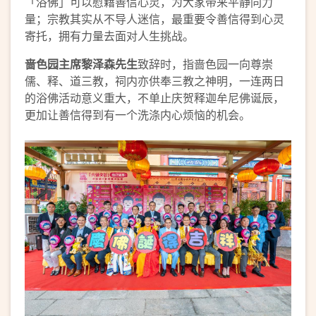
「浴佛」可以慰藉善信心灵，为大家带来平静同力
量；宗教其实从不导人迷信，最重要令善信得到心灵
寄托，拥有力量去面对人生挑战。
啬色园主席黎泽森先生
致辞时，指啬色园一向尊崇
儒、释、道三教，祠内亦供奉三教之神明，一连两日
的浴佛活动意义重大，不单止庆贺释迦牟尼佛诞辰，
更加让善信得到有一个洗涤内心烦恼的机会。