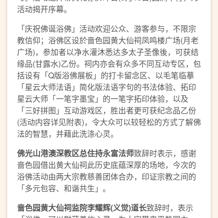
活动揭开序幕。
「庆祝佛诞浴佛」活动欢迎公众、游客参与，不限宗
教信仰；浴佛区设於啬色园黄大仙祠凤鸣楼广场(月老
广场)，参加者以净水灌沐悉达多太子圣像後，可获结
缘品(甘露水)乙份。祠内亦会有众多不同互动专区，包
括设有「Q版浴佛展板」的打卡留念区、以毛笔临摹
「星云大师法语」简化版法语字句的书法体验、拓印
星云大师「一笔字墨宝」的一笔字拓印体验，以及
「三好拼图」互动游戏区，胜出者更可获纪念品乙份
(活动内容详见附表)，令大众可以较轻松的方式了解佛
法的智慧，并藉此洗涤心灵。
佛光山港澳深教区总住持永富法师
致辞时表示，感谢
啬色园借出黄大仙祠此历史底蕴深厚的场地，今次的
浴佛活动由两大宗教慈善团体合办，印证宗教之间的
「多元包容、和谐共生」。
啬色园黄大仙祠监院李耀辉(义觉)道长
致辞时，表示