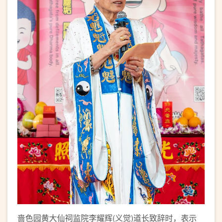
啬色园黄大仙祠监院李耀辉(义觉)道长致辞时，表示