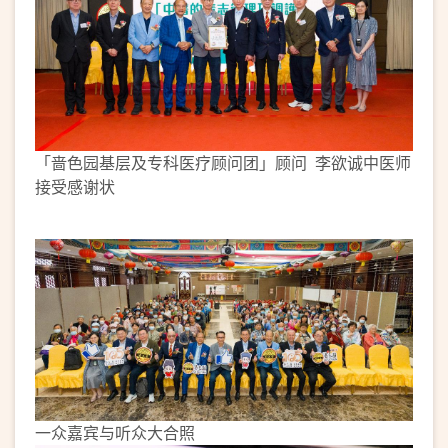
「啬色园基层及专科医疗顾问团」顾问 李欲诚中医师
接受感谢状
一众嘉宾与听众大合照