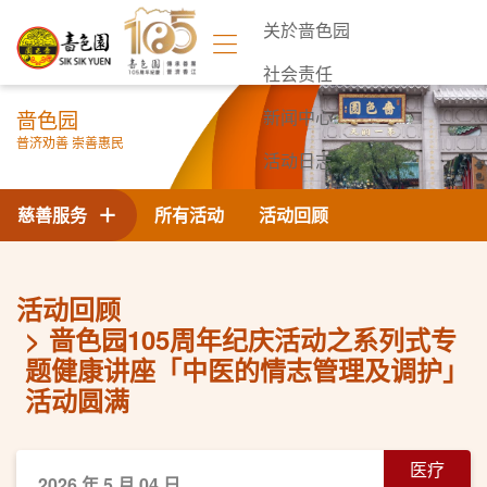
关於啬色园
社会责任
啬色园
新闻中心
普济劝善 崇善惠民
活动日志
联络我们
慈善服务
所有活动
活动回顾
活动回顾
啬色园105周年纪庆活动之系列式专
题健康讲座「中医的情志管理及调护」
活动圆满
医疗
2026 年 5 月 04 日