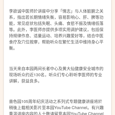
李欲诚中医师於讲座中分享「情志」与人体脏腑之关
系，指出若长期情绪失衡，容易影响心、肝、脾等功
能，常见症状包括失眠、头痛、食慾不振及情绪低落
等。此外，李医师亦提供多项实用调护建议，包括保
持规律作息、适量运动、培养兴趣爱好等，结合中医
食疗及穴位按摩，帮助听众在繁忙生活中维持身心平
衡。
当天来自本园两间长者中心及黄大仙健康安全城市的
现场听众约近130名，听众们专心聆听李医师的专业
讲解，获益良多。
啬色园105周年纪庆活动之系列式专题健康讲座将於
稍後上载相关影片至本园YouTube Channel。有兴趣
重温讲座内容的人士敬请留意本园YouTube Channel