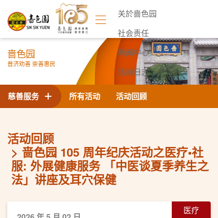
关於啬色园
社会责任
啬色园
新闻中心
普济劝善 崇善惠民
活动日志
联络我们
慈善服务
所有活动
活动回顾
活动回顾
啬色园 105 周年纪庆活动之医疗•社
服: 外展健康服务 「中医谈夏季养生之
法」讲座及耳穴保健
医疗
2026 年 5 月 02 日