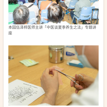
本园伍泽梓医师主讲「中医谈夏季养生之法」专题讲
座