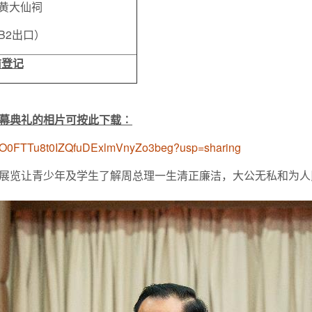
黄大仙祠
B2出口）
前登记
幕典礼的相片可按此下载︰
1Xj4xO0FTTu8t0IZQfuDExlmVnyZo3beg?usp=sharing
展览让青少年及学生了解周总理一生清正廉洁，大公无私和为人