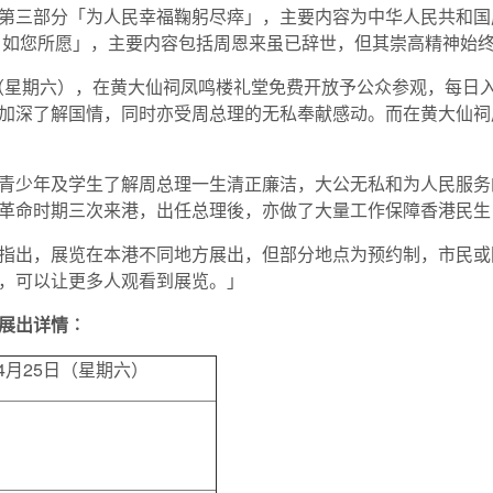
第三部分「为人民幸福鞠躬尽瘁」，主要内容为中华人民共和国
 如您所愿」，主要内容包括周恩来虽已辞世，但其崇高精神始
日（星期六），在黄大仙祠凤鸣楼礼堂免费开放予公众参观，每日入
加深了解国情，同时亦受周总理的无私奉献感动。而在黄大仙祠
青少年及学生了解周总理一生清正廉洁，大公无私和为人民服务
革命时期三次来港，出任总理後，亦做了大量工作保障香港民生
指出，展览在本港不同地方展出，但部分地点为预约制，市民或
，可以让更多人观看到展览。」
展出详情︰
至4月25日（星期六）