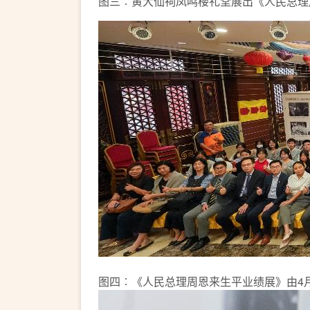
图三︰黄大仙祠凤鸣楼礼堂展出《人民总理周
图四︰《人民总理周恩来生平业绩展》由4月