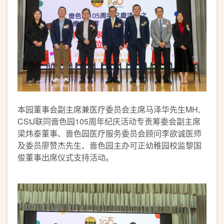
本园董事会副主席兼医疗委员会主席马泽华先生MH,
CStJ联同啬色园105周年纪庆活动专责筹委会副主席
梁炜泰董事、啬色园医疗服务委员会顾问李欲诚医师
及委员廖赞杰先生、啬色园主办可正幼稚园校监黎国
俊董事出席仪式支持活动。