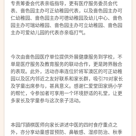
专责筹委会代表亲临指导，更有医疗服务委员会代
表、啬色园主办可正幼稚园代表，以及啬色园主办可
仁幼稚园、啬色园主办可德幼稚园及幼儿中心、啬色
园主办可瑞幼稚园、啬色园主办可立幼稚园、啬色园
主办可爱幼儿园的代表亦亲临打气。
今次由啬色园医疗单位提供外展健康服务到学校，不
单是医疗服务及教育服务的联动合作，更是跨界融合
的表现。此外，活动亦串连位於将军澳区的可正幼稚
园以及区内邻近之友好联系和家长群，吸引70对家长
及学童出席参与，甚具意义。感谢仁爱堂田家炳小学
的帮忙，令参加者可享用一个环境舒适的礼堂，让更
多家长及学童参与这次亲子活动。
本园邝頴棋医师向家长讲述中医的四时食疗重点之
外，亦分享幼童感冒预防、鼻敏感、湿疹防治、秋季