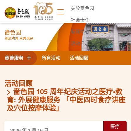
关於啬色园
社会责任
啬色园
新闻中心
普济劝善 崇善惠民
活动日志
联络我们
慈善服务
所有活动
活动回顾
活动回顾
啬色园 105 周年纪庆活动之医疗•教
育: 外展健康服务 「中医四时食疗讲座
及穴位按摩体验」
医疗
2026 年 3 月 16 日