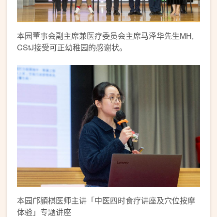
本园董事会副主席兼医疗委员会主席马泽华先生MH,
CStJ接受可正幼稚园的感谢状。
本园邝頴棋医师主讲「中医四时食疗讲座及穴位按摩
体验」专题讲座