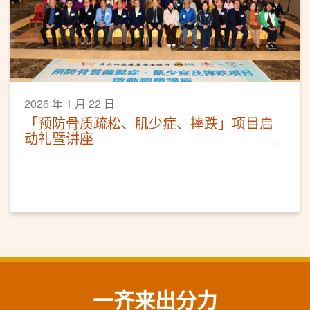
2026 年 1 月 22 日
「预防骨质疏松、肌少症、摔跌」项目启
动礼暨讲座
一齐来出分力