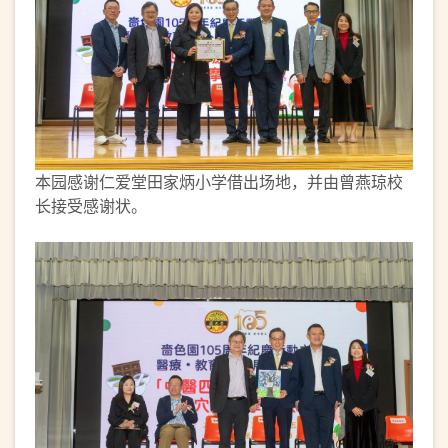
本园感谢仁爱堂田家炳小学借出场地，并由曾燕琼校
长接受感谢状。