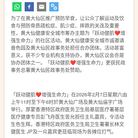
为了在黄大仙区推广预防早衰，让公众了解运动及饮
食与预防骨质疏松症、肌少症、摔跌的关连及重要
性，黄大仙健康安全城市筹办主题为「跃动健肌❤️增
强生命力」的社区活动。黄大仙健康安全城市诚邀请
啬色园及黄大仙民政事务处担任合办团体。活动甚富
意义，获不少专业机构支持协办，黄大仙区议会亦是
协办团体之一。「跃动健肌❤️增强生命力」更获民政
事务总署黄大仙民政事务处赞助。
「跃动健肌❤️增强生命力」在2026年2月7日星期六由
上午11时至下午6时於黄大仙广场及黄大仙庙宇广场
举行。厚蒙香港特区政府医务卫生局基层医疗署基层
医疗健康专员彭飞舟医生答允担任主礼嘉宾，令活动
生色生辉。香港特区政府医务卫生局卫生署署长林文
健医生 JP及一众嘉宾更莅临现场为各摊位打气。