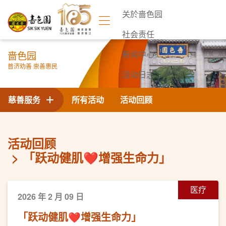
关於啬色园
社会责任
啬色园
新闻中心
普济劝善 崇善惠民
活动日志
联络我们
慈善服务
所有活动
活动回顾
活动回顾
「跃动健肌❤️增强生命力」
医疗
2026 年 2 月 09 日
「跃动健肌❤️增强生命力」