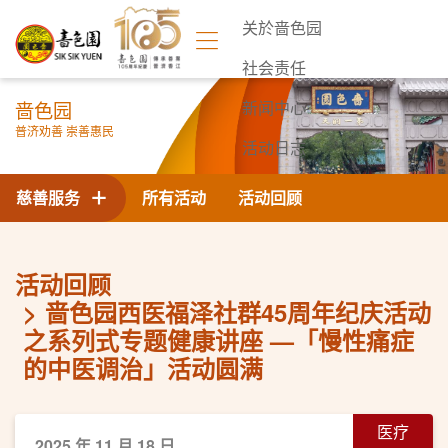
关於啬色园
社会责任
啬色园
新闻中心
普济劝善 崇善惠民
活动日志
联络我们
慈善服务
所有活动
活动回顾
活动回顾
啬色园西医福泽社群45周年纪庆活动
之系列式专题健康讲座 —「慢性痛症
的中医调治」活动圆满
医疗
2025 年 11 月 18 日