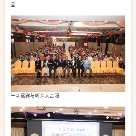
品
一众嘉宾与听众大合照