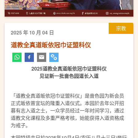
宗教
2025 年 10 月 04 日
道教全真道皈依冠巾证盟科仪
2025道教全真道皈依冠巾证盟科仪
见证新一批啬色园道长入道
「道教全真道皈依冠巾证盟科仪」是啬色园为新会员
正式皈依普宜坛的隆重入道仪式。本园於去年公开招
募有志入道之士，一众学员经过一年时间学习，通过
道教文化课程及多重严格考核，始能获得入道资格成
为戒子。
本园特择吉日於2025年10月4日(农历八月十三日)举行