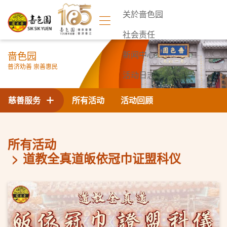
关於啬色园
社会责任
啬色园
新闻中心
普济劝善 崇善惠民
活动日志
联络我们
慈善服务
所有活动
活动回顾
所有活动
道教全真道皈依冠巾证盟科仪