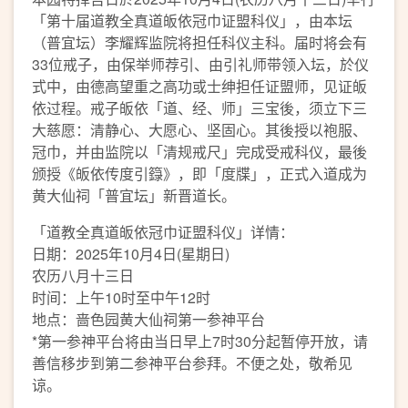
「第十届道教全真道皈依冠巾证盟科仪」，由本坛
（普宜坛）李耀辉监院将担任科仪主科。届时将会有
33位戒子，由保举师荐引、由引礼师带领入坛，於仪
式中，由德高望重之高功或士绅担任证盟师，见证皈
依过程。戒子皈依「道、经、师」三宝後，须立下三
大慈愿：清静心、大愿心、坚固心。其後授以袍服、
冠巾，并由监院以「清规戒尺」完成受戒科仪，最後
颁授《皈依传度引籙》，即「度牒」，正式入道成为
黄大仙祠「普宜坛」新晋道长。
「道教全真道皈依冠巾证盟科仪」详情：
日期：2025年10月4日(星期日)
农历八月十三日
时间：上午10时至中午12时
地点：啬色园黄大仙祠第一参神平台
*第一参神平台将由当日早上7时30分起暂停开放，请
善信移步到第二参神平台参拜。不便之处，敬希见
谅。