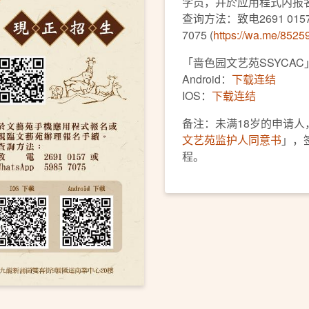
学员，并於应用程式内报名
查询方法：致电2691 0157 或
7075 (
https://wa.me/852
「啬色园文艺苑SSYCA
Android：
下载连结
IOS：
下载连结
备注：未满18岁的申请
文艺苑监护人同意书
」，
程。