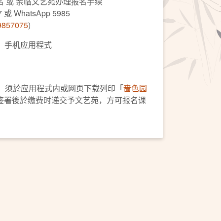
 或 亲临文艺苑办理报名手续
 WhatsApp 5985
59857075
)
C」手机应用程式
人，须於应用程式内或网页下载列印「
啬色园
签署後於缴费时递交予文艺苑，方可报名课