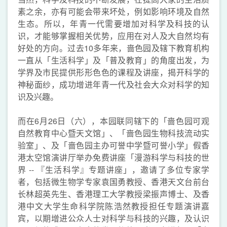
素之余，亦有可能会带来坏处，例如影响环境及自然
生态。所以，年青一代需要增加对科学及科技的认
识，才能够掌握相关优势，应用在对人及大自然均有
好处的方向。过去10多年来，啬色园及辖下教育机构
一直从「生活科学」及「普及教育」的角度出发，为
学界及市民提供形形色色的课程及讲座，揭开科学的
神秘面纱，成功增进年青一代及社会大众对科学的知
识及兴趣。
而在6月26日（六），本园联同辖下的「啬色园可观
自然教育中心暨天文馆」、「啬色园生物科技流动实
验室」、及「啬色园主办可誉中学暨可誉小学」假香
港太空馆演讲厅举办免费讲座「漫游科学与科技的世
界 -- 『生活科学』专题讲座」，邀请了多位专家学
者，包括微生物学专家袁国勇教授、香港天文台前台
长林超英先生、香港理工大学教授梁振声博士、及香
港中文大学生命科学院陈浩然教授担任专题演讲嘉
宾，以期增进公众人士对科学与科技的兴趣，及认识