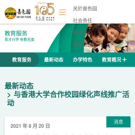
关於啬色园
社会责任
教育服务
新闻中心
育才兴学 有教无类
活动日志
联络我们
教育服务
最新动态
办学特色
教育概况
最新动态
与香港大学合作校园绿化声线推广活
动
消息
2021 年 8 月 20 日