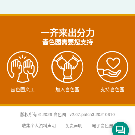
一齐来出分力
啬色园需要您支持
啬色园义工
加入啬色园
支持啬色园
版权所有 © 2026 啬色园 v2.07.patch3.20210610
收集个人资料声明
免责声明
电子啬色园