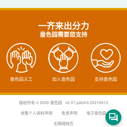
一齐来出分力
啬色园需要您支持
啬色园义工
加入啬色园
支持啬色园
版权所有 © 2026 啬色园 v2.07.patch3.20210610
收集个人资料声明
免责声明
电子啬色园
无障碍网页