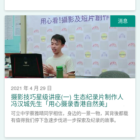
消息
2021 年 4 月 29 日
摄影技巧星级讲座(一) 生态纪录片制作人
冯汉城先生「用心摄录香港自然美」
可立中学蔡雅晴同学相信，身边的一景一物，其背後都载
有值得我们停下急速步伐进一步探索及纪录的故事。