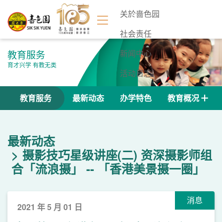
关於啬色园
社会责任
教育服务
新闻中心
育才兴学 有教无类
活动日志
联络我们
教育服务
最新动态
办学特色
教育概况
最新动态
摄影技巧星级讲座(二) 资深摄影师组
合「流浪摄」 -- 「香港美景摄一圈」
消息
2021 年 5 月 01 日