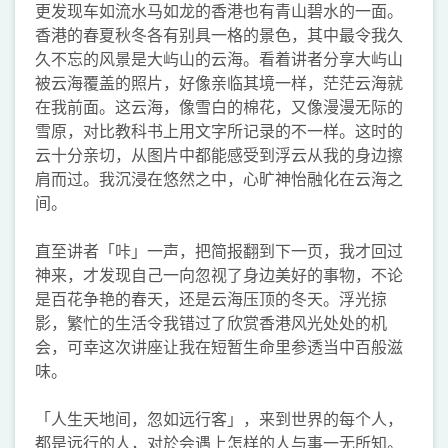
更发现车如流水马如龙的香港也有青山碧水的一面。
香港的春夏秋冬各有别具一格的景色，其中最令我久
久不忘的风景是大屿山的云海。看着讲者分享大屿山
被云海覆盖的照片，好像亲临其境一样，茫茫云海就
在我前面。这云海，像雪白的棉花，又像漫漫无际的
雪原，对比教科书上用文字所记录的不一样。这时的
云十分亲切，从图片中都能感受到浮云从我的身边擦
肩而过。我沉浸在悠然之中，心旷神怡融化在云海之
间。
直至讲者「咔」一声，把简报翻到下一页，我才回过
神来，才发现自己一向忽视了身边美好的事物，不论
是百花争艳的春天，还是云海压顶的冬天。浮光掠
影，繁忙的生活令我错过了欣赏香港风光处处的机
会，可幸这次讲座让我在短暂生命里参透当中百般滋
味。
「人生天地间，忽如远行客」，来到世界的每个人，
都是远行的人，对於会遇上怎样的人与事一无所知。