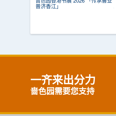
啬色园香港书展 2026 「传承善业
普济香江」
一齐来出分力
啬色园需要您支持