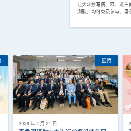
让大众抄写儒、释、道三
测验」均可免费参与、毋
动
回顾
2026 年 4 月 21 日
2