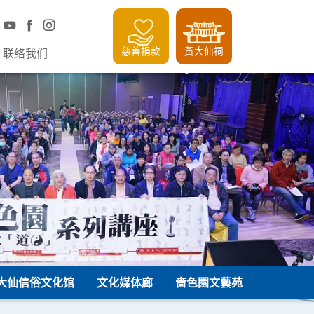
慈善捐款
黃大仙祠
联络我们
大仙信俗文化馆
文化媒体廊
嗇色園文藝苑