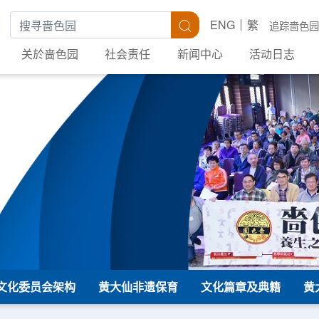
搜寻关键字
搜寻
ENG
繁
追踪啬色园
关於啬色园
社会责任
新闻中心
活动日志
文化委员会架构
黄大仙非遗保育
文化篇章及典籍
黄