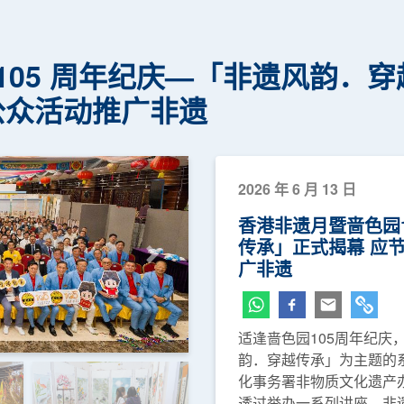
05 周年纪庆—「非遗风韵．穿
公众活动推广非遗
2026 年 6 月 13 日
香港非遗月暨啬色园
传承」正式揭幕 应
下一页
广非遗
适逢啬色园105周年纪庆
韵．穿越传承」为主题的
化事务署非物质文化遗产办
透过举办一系列讲座、非