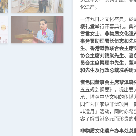
化遗产。
一连九日之文化盛典，於6
楼礼堂
举行开幕典礼。典
雪君女士、非物质文化遗
事务署助理署长伍志和先
生、香港道教联合会主席
协会主席刘锦棠先生、啬
员会主席梁理中先生，董
和先生及行政总裁冼碧珊
啬色园董事会主席黎泽森
五五规划纲要》，提出要
承，增强中华文明的传播
园作为国家级非遗项目「
非遗月」活动，同时亦希
客了解香港多元而珍贵的
非物质文化遗产办事处总