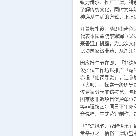
致力传承、推广非遗，特
了解传统文化，同时为年
种连系生活的方式，正正
开幕典礼後，随即由啬色
代表本园监院李耀辉（义
来香江」讲座，
为此次文
此项国家级非遗，从浙江
因应端午节在即，「非遗
设摊位工作坊以推广「端午
亦设「仙祠导赏」，让参
（大殿），探索一级历史
位专家分享非遗技艺，包
国家级非遗项目保护单位带
等非遗技艺；同日下午亦
音说唱、中式花钮制作、
「非遗风韵．穿越传承」
堂举办之「信俗非遗展暨