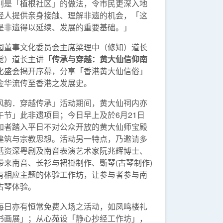
别是「植根社区」的做法，令市民更深入地
轻人提供亲身接触、理解非遗的机会，「这
是非遗得以延续、发展的重要基础。」
园董事文化委员会主席梁理中（修知）道长
觉）道长主讲
「传承与穿越：黄大仙信仰南
化盛会揭开序幕，分享「香港黄大仙信俗」
金华流传至香港之发展史。
风韵．穿越传承」活动期间，黄大仙祠内亦
节」此非遗项目；今日早上及於6月21日
加者踏入平日不对公众开放的黄大仙师宝殿
建筑与宗教思想。活动另一特点，乃邀请多
括资深粤剧及南音表演艺术家阮兆辉博士、
来南音、长衫与裙褂制作、斲琴(古琴制作)
有相应主题的体验工作坊，让参与者参与南
古琴体验。
每日亦有恒常免费入场之活动，如凤鸣楼礼
书画展」；从心苑设「静心抄经工作坊」，