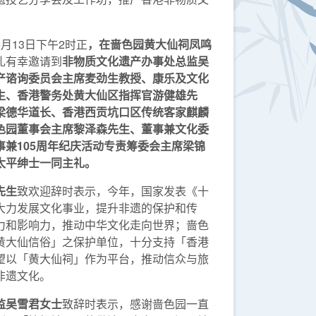
月13日下午2时正
，在
啬色园
黄大仙祠凤鸣
礼有幸邀请到
非物质文化遗产办事处总监吴
产谘询委员会主席麦劲生教授、康乐及文化
生、香港警务处黄大仙区指挥官游健雄先
梁德华道长、香港西贡坑口区传统客家麒麟
色园董事会主席黎泽森先生、董事兼文化委
事兼
105
周年纪庆活动专责筹委会主席梁锦
太平绅士一同主礼。
先生
致欢迎辞时表示，今年，国家发表《十
大力发展文化事业，提升非遗的保护和传
力和影响力，推动中华文化走向世界；啬色
黄大仙信俗」之保护单位，十分支持「香港
望以「黄大仙祠」作为平台，推动信众与旅
非遗文化。
监吴雪君女士
致辞时表示，感谢啬色园一直