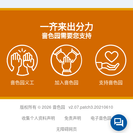
一齐来出分力
啬色园需要您支持
啬色园义工
加入啬色园
支持啬色园
版权所有 © 2026 啬色园 v2.07.patch3.20210610
收集个人资料声明
免责声明
电子啬色园
无障碍网页