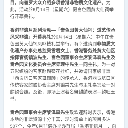
目，向普罗大众介绍多项香港非物质文化遗产。
为
此，活动於6月14日（星期六）假啬色园黄大仙祠举
行开幕典礼。
香港非遗月系列活动—「啬色园黄大仙祠：道艺传承
风采非遗」开幕典礼
於6月14日（星期六）中午在啬
色园黄大仙祠凤鸣楼礼堂举行，有幸邀请到
非物质文
化遗产办事处总监吴雪君女士、香港警务处黄大仙区
指挥官杨镇波先生、啬色园董事会主席黎泽森先生及
啬色园文化委员会主席梁理中先生一同主礼
，为一对
五彩缤纷的客家麒麟簪花挂红，并邀请国家级非遗
「西贡坑口客家舞麒麟」的传承人、香港西贡坑口区
传统客家麒麟协会主席刘锦棠先生与主礼嘉宾及一对
麒麟合照。及後，即场上演着名舞麒麟表演—麟吐玉
书。
啬色园董事会主席黎泽森先生
致欢迎辞时表示，香港
本地的非遗资源十分丰富，现时清单上的项目多达
507个，今年6月非遗办举办首届「香港非遗月」，向