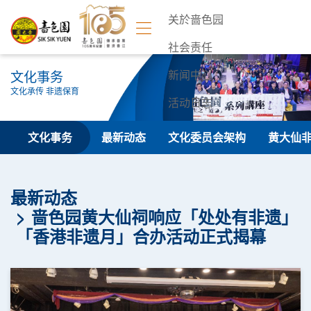
关於啬色园
社会责任
文化事务
新闻中心
文化承传 非遗保育
活动日志
联络我们
文化事务
最新动态
文化委员会架构
黄大仙
最新动态
啬色园黄大仙祠响应「处处有非遗」
「香港非遗月」合办活动正式揭幕