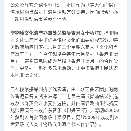
公众及旅客介绍本地非遗，本园作为「黄大仙信俗」
传承机构当然对非遗月活动万分支持，因而配合举办
一系列活动供市民参与体验。
非物质文化遗产办事处总监吴雪君女士
致辞时指非物
质文化遗产是中华优秀传统文化的重要组成部分，特
区政府响应国家把六月第二个星期六定为「文化和自
然遗产日」，自今年起将会每年六月举办「香港非遗
月」。感谢啬色园成为首届「香港非遗月」的合作伙
伴，更举办一系列多元化活动，让更多香港市民认识
本地非遗文化。
典礼後紧接粤剧折子戏表演，由「联艺曲艺团」的两
位香港着名文武生洪海与王志良主演《拗箭结义》选
段及《群英会之小宴》选段，并由着名戏曲乐师骆庆
儿师傅演奏一段广东音乐《柳娘三醉》。粤剧於2006
年获列入首批国家级非遗项目，更於2009年成功列入
世界级《人类非物质文化遗产代表作名录》。