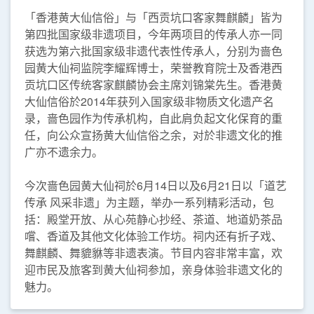
「香港黄大仙信俗」与「西贡坑口客家舞麒麟」皆为
第四批国家级非遗项目，今年两项目的传承人亦一同
获选为第六批国家级非遗代表性传承人，分别为啬色
园黄大仙祠监院李耀辉博士，荣誉教育院士及香港西
贡坑口区传统客家麒麟协会主席刘锦棠先生。香港黄
大仙信俗於2014年获列入国家级非物质文化遗产名
录，啬色园作为传承机构，自此肩负起文化保育的重
任，向公众宣扬黄大仙信俗之余，对於非遗文化的推
广亦不遗余力。
今次啬色园黄大仙祠於6月14日以及6月21日以「道艺
传承 风采非遗」为主题，举办一系列精彩活动，包
括：殿堂开放、从心苑静心抄经、茶道、地道奶茶品
嚐、香道及其他文化体验工作坊。祠内还有折子戏、
舞麒麟、舞貔貅等非遗表演。节目内容非常丰富，欢
迎市民及旅客到黄大仙祠参加，亲身体验非遗文化的
魅力。