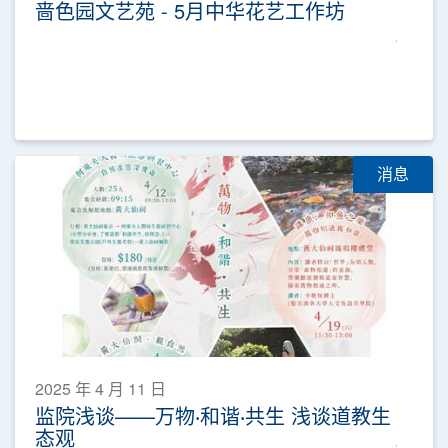
啬色园文艺苑 - 5月中华花艺工作坊
消息
2025 年 4 月 11 日
监院浅谈——万物‧和谐‧共生 浅谈道教生
态观