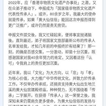
2022年，应「香港非物质文化遗产办事处」之邀，又
在众弟子推动下，申报成为「国家级非物质文化遗产
代表性传承人」。或许，80余岁之年，我最大的使命
就是传承，如果「黄大仙信俗」能因这次申报而得到
更广泛推广，或许仍然是责无旁贷。
申报文件提交後，我又忙碌起来，便将事宜抛诸脑
後。直到最近，弟子将国家文旅部最新公布的传承人
名单发给我，才知几年前的申报终於有结果了！那一
刻，的确是百感交集，一分激动，却是十分沉重，既
感谢国家对我40余年努力的肯定，又因着这份「认
可」令我肩上的责任更加沉重。
近年来，我以「文化」为大方向，以「忠」与「孝」
为核心价值，大力推广中华传统文化，并致力於传承
工作。不仅举办传承班，还捐资支持黄大仙出生地兰
溪的黄大仙宫建殿修庙，种种努力，无不围绕着「传
承」二字展开。在获得「传承人」这一荣誉之後，我
深知未来仍需肩负更多使命，为黄大仙信俗的发扬与