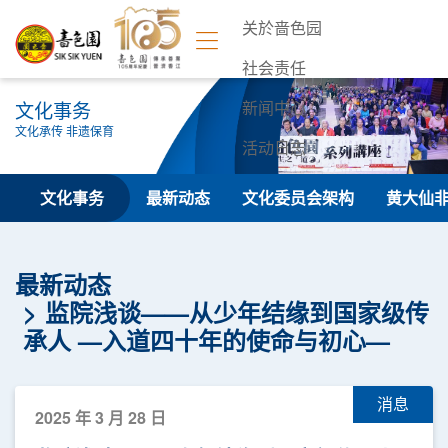
关於啬色园
社会责任
文化事务
新闻中心
文化承传 非遗保育
活动日志
联络我们
文化事务
最新动态
文化委员会架构
黄大仙
最新动态
监院浅谈——从少年结缘到国家级传
承人 —入道四十年的使命与初心—
消息
2025 年 3 月 28 日