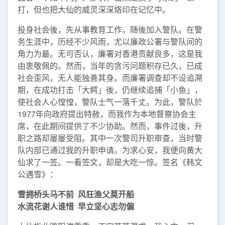
打，但也把大仙的威灵深深烙印在记忆中。
投身社会後，先从事教育工作，随後加入警队。在警
务生涯中，历经不少风雨，尤以廉政公署与警队间的
角力为最。无可否认，廉署对香港贡献良多，这是我
由衷敬佩的。然而，当年的贪污问题积存已久，已成
社会歪风，无人能独善其身。而廉署调查却不设追溯
期，在成功打击「大鳄」後，仍继续追捕「小鱼」，
使社会人心惶惶，警队士气一落千丈。为此，警队於
1977年向政府提出特赦，而我作为本地督察协会主
席，在此期间提供了不少协助。然而，事件过後，升
职之路却屡屡受阻。其中一次警司升职审查，当时警
队内部已通过我的升职申请。为求心安，我便向黄大
仙求了一签。一看签文，却是大吃一惊。签名《韩文
公遇雪》：
雪拥桥头马不前
风狂渔父莫开船
水流花谢人谁惜
早立坚心志勿偏