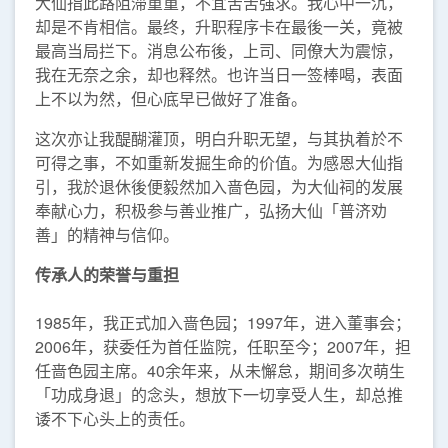
大仙指此路阻滞重重，不宜苦苦强求。我心中一沉，
却是不肯相信。最终，升职程序卡在最後一关，竟被
最高当局拦下。消息公布後，上司、同僚大为震惊，
我在无奈之余，却也释然。也许当日一签棒喝，表面
上不以为然，但心底早已做好了准备。
这次亦让我醍醐灌顶，明白升职无望，与其执着於不
可得之事，不如重新发掘生命的价值。为感恩大仙指
引，我於退休後便毅然加入啬色园，为大仙祠的发展
奉献心力，积极参与善业推广，弘扬大仙「普济劝
善」的精神与信仰。
传承人的荣誉与重担
1985年，我正式加入啬色园；1997年，进入董事会；
2006年，获委任为首任监院，任职至今；2007年，担
任啬色园主席。40余年来，从未懈怠，期间多次萌生
「功成身退」的念头，想放下一切享受人生，却总推
诿不下心头上的责任。