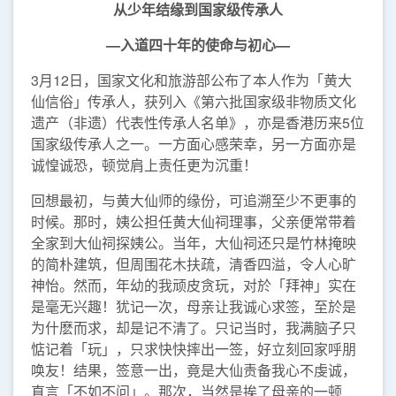
从少年结缘到国家级传承人
—
入道四十年的使命与初心
—
3月12日，国家文化和旅游部公布了本人作为「黄大
仙信俗」传承人，获列入《第六批国家级非物质文化
遗产（非遗）代表性传承人名单》，亦是香港历来5位
国家级传承人之一。一方面心感荣幸，另一方面亦是
诚惶诚恐，顿觉肩上责任更为沉重！
回想最初，与黄大仙师的缘份，可追溯至少不更事的
时候。那时，姨公担任黄大仙祠理事，父亲便常带着
全家到大仙祠探姨公。当年，大仙祠还只是竹林掩映
的简朴建筑，但周围花木扶疏，清香四溢，令人心旷
神怡。然而，年幼的我顽皮贪玩，对於「拜神」实在
是毫无兴趣！犹记一次，母亲让我诚心求签，至於是
为什麽而求，却是记不清了。只记当时，我满脑子只
惦记着「玩」，只求快快摔出一签，好立刻回家呼朋
唤友！结果，签意一出，竟是大仙责备我心不虔诚，
直言「不如不问」。那次，当然是挨了母亲的一顿