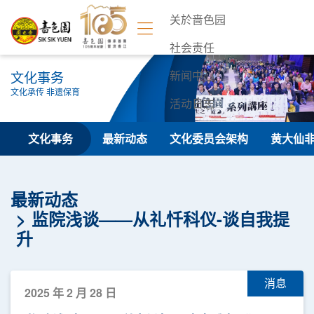
关於啬色园
社会责任
文化事务
新闻中心
文化承传 非遗保育
活动日志
联络我们
文化事务
最新动态
文化委员会架构
黄大仙
最新动态
监院浅谈——从礼忏科仪-谈自我提
升
消息
2025 年 2 月 28 日