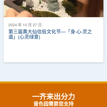
2024 年 10 月 27 日
第三届黄大仙信俗文化节—「身‧心‧灵之
道」(心灵绿意)
一齐来出分力
啬色园需要您支持