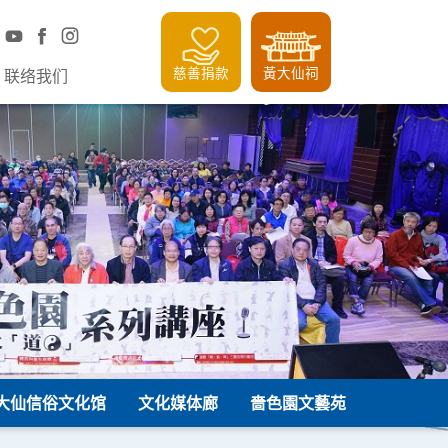
慈善捐款
黃大仙祠
联络我们
大仙信俗文化馆
文化媒体廊
嗇色園文藝苑