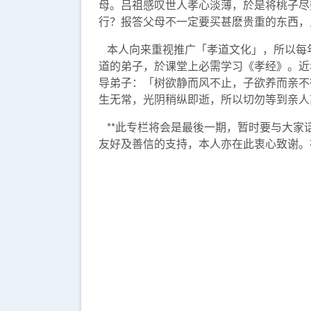
母。吕祖感叹世人孝心淡薄，於是将桃子尽
行？报答父母不一定要买甚麽贵重的东西，
本人向来重视推广「孝道文化」，所以每
道的弟子，於课堂上必需学习《孝经》。近
导弟子：「树欲静而风不止，子欲养而亲不
生无常，光阴稍纵即逝，所以切勿等到亲人
**此专栏将会是最後一期，暂时要与大家
友好及善信的支持，本人亦在此衷心致谢。