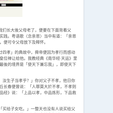
我们长大後父母老了，便要在下面背着父
实践。粤语歌〈念亲恩〉当中有道：「亲恩
，便可令父母放下及释怀。
廿四孝」的典故中，舜帝便因为孝行而感动
皇位禅让给他。我教经典《南华经·天运》里
最後的境界是「使天下兼忘我」，即使天下
，汝生子当孝乎？」你对父子不孝，他日你
丘长春便曾说：「人罪莫大於不孝，不孝则
品经》说：「上品以孝，中品炼形，下品救
「买给子女吃。」一整天也没有人说买给父