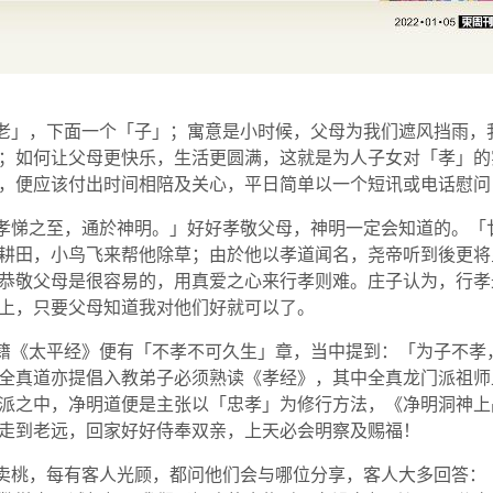
老」，下面一个「子」；寓意是小时候，父母为我们遮风挡雨，
；如何让父母更快乐，生活更圆满，这就是为人子女对「孝」的
，便应该付出时间相陪及关心，平日简单以一个短讯或电话慰问
孝悌之至，通於神明。」好好孝敬父母，神明一定会知道的。「
耕田，小鸟飞来帮他除草；由於他以孝道闻名，尧帝听到後更将
恭敬父母是很容易的，用真爱之心来行孝则难。庄子认为，行孝
上，只要父母知道我对他们好就可以了。
籍《太平经》便有「不孝不可久生」章，当中提到：「为子不孝
全真道亦提倡入教弟子必须熟读《孝经》，其中全真龙门派祖师
派之中，净明道便是主张以「忠孝」为修行方法，《净明洞神上
走到老远，回家好好侍奉双亲，上天必会明察及赐福！
卖桃，每有客人光顾，都问他们会与哪位分享，客人大多回答：