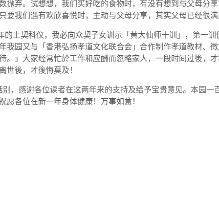
数抛弃。试想想，我们买好吃的食物时，有没有想到与父母分享
只要我们遇有欢欣喜悦时，主动与父母分享，其实父母已经很满
年的上契科仪，我必向众契子女训示「黄大仙师十训」，第一训
年我园又与「香港弘扬孝道文化联合会」合作制作孝道教材、徵
待。」大家经常忙於工作和应酬而忽略家人，一段时间过後，才
离世後，才後悔莫及！
话别，感谢各位读者在这两年来的支持及给予宝贵意见。本园一
祝愿各位在新一年身体健康！万事如意！