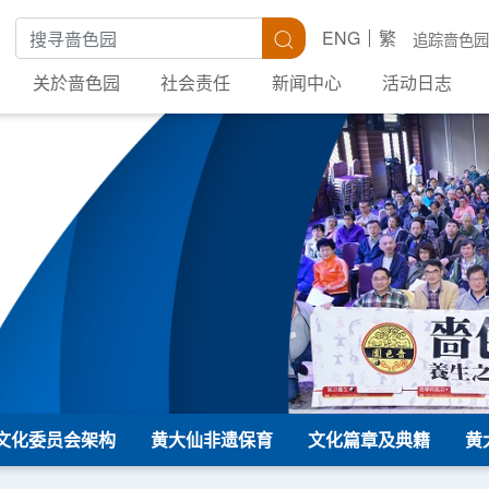
搜寻关键字
搜寻
ENG
繁
追踪啬色园
关於啬色园
社会责任
新闻中心
活动日志
文化委员会架构
黄大仙非遗保育
文化篇章及典籍
黄