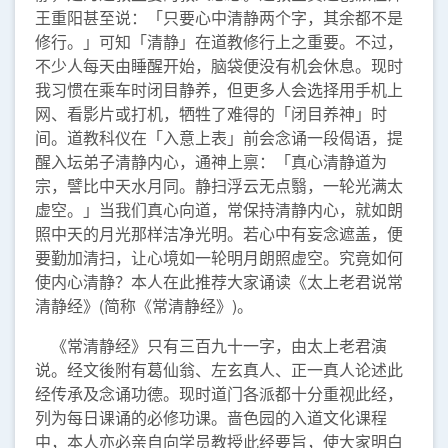
王重阳甚至说：「只要心中清静两个字，其余都不是
修行。」可知「清静」在道教修行上之重要。不过，
不少人每天由睡醒开始，脑袋便没有机会休息。现时
我习惯在乘车时闭目静养，但更多人会选择用手机上
网、看影片或打机，牺牲了难得的「闭目养神」时
间。道教科仪在「入意上表」前会念诵一段偈语，提
醒入坛弟子清静内心，通神上禀：「真心清静道为
宗，譬比中天水月同。静扫浮云无点翳，一轮光满太
虚空。」当我们真心向道，常保持清静内心，就如朗
照中天的月光那样洁净光明。若心中有妄念遮盖，便
要勤加清扫，让心境如一轮明月朗照虚空。究竟如何
使内心清静？本人在此推荐大家诵读《太上老君说常
清静经》(简称《常清静经》)。
《常清静经》只有三百九十一字，由太上老君演
说。经文後附有葛仙翁、左玄真人、正一真人论述此
经传承及念诵功德。现时道门各派都十分重视此经，
列为每日课诵的必修功课。啬色园的入道文化课程
中，本人亦必亲自向学员教授此经要旨，使大家明白