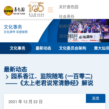
关於啬色园
社会责任
文化事务
新闻中心
文化承传 非遗保育
活动日志
联络我们
文化事务
最新动态
文化委员会架构
黄大仙
最新动态
园系香江．监院随笔 (一百零二)
——《太上老君说常清静经》解说
消息
2021 年 12 月 22 日