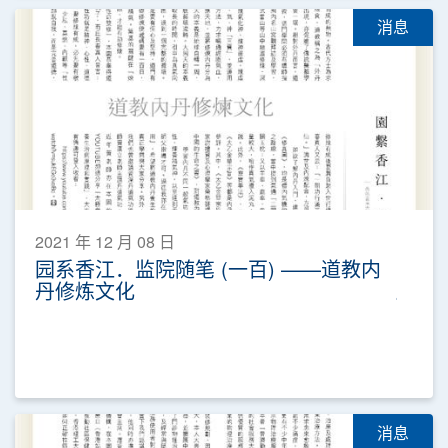
消息
2021 年 12 月 08 日
园系香江．监院随笔 (一百) ——道教内
丹修炼文化
消息