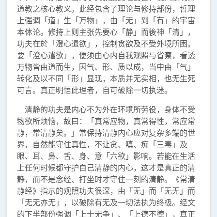
道教之核心教义。此经包含了理论与修持部份，哲理
上强调「道」生「万物」，由「无」到「有」的宇宙
本体论。修持上则主张先要心「静」而後神「清」，
功夫在於「澄心遣欲」，控制贪欲及不受外境所困。
要「澄心遣欲」，便须由心内自我观照与省察，看透
万物皆由道而生，因气、形、质以成，当中由「气」
转化及以不同「形」显现，本质并无实相，也无生死
可言。真正明悟此理者，自可破除一切执迷。
清静的功夫是内心不为外在环境所劳役，身体不受
物欲所烦恼，故曰：「真常应物，真常得性，常应常
静，常清静矣。」常保持清静内心应对复杂多端的世
界，自然能守住真性，不让贪、嗔、痴「三毒」及
眼、耳、鼻、舌、身、意「六欲」影响。若能在生活
上任何时候都守护自己清静的内心，这才是真正的清
静，而不是念经、打坐时才守住一刻的清静。《常清
静经》指示的观照功夫很深，由「无」而「无无」而
「无无亦无」，以破除有无及一切法执为终极。经文
的下半部份强调「上士无争」、「上德不德」，真正