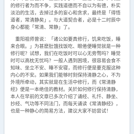
的修行者为而不争，实践道德而不自以为有德，朴实
淡泊的生活，去掉过多的妄心和贪求，最终是「得悟
道者，常清静矣」。与大道契合者，必是十二时辰中
身心都能「常清、常静」了。
重阳祖师曾说：「诸公如要真修行，饥来吃饭，睡
来合眼。」为甚麽肚饿找饭吃、眼倦便睡觉就是一种
修行呢？试想，我们在吃饭时可以心无旁骛吗？睡觉
时可以高枕无忧吗？一般人遇到困境，很容易会食不
知味、坐立不安、睡不安寝，而修行便是要克服这种
内心的不安。如果我们能够时刻保持清静之心，不为
外境所牵动，其实就是在生活中修行，而《常清静
经》便是一本绝佳的教材。关於如何修行保持清静，
本人在早前的文章已多次介绍了诵经、礼忏、静坐、
抄经、气功等不同法门，而每天诵读《常清静经》，
也是一种静心的简易方法，建议大家不妨尝试！