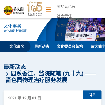
关於啬色园
社会责任
文化事务
新闻中心
文化承传 非遗保育
活动日志
联络我们
文化事务
最新动态
文化委员会架构
黄大仙
最新动态
园系香江．监院随笔 (九十九) ——
啬色园物理治疗服务发展
消息
2021 年 12 月 01 日