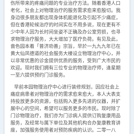
伤所带来的疼痛问题的专业治疗方法。随着香港人口
老化，社会上对物理治疗的服务需求愈来愈殷切。我
身边很多朋友都出现身体机能退化及引起不少痛症，
但在香港轮候治疗的时间实在不用多说，现在更有不
少中年人因为长时间坐姿不正确及办公室劳损，也寻
求物理治疗服务，大大增加了医疗负荷。有见及此，
啬色园本着「普济劝善」宗旨，早於一九九九年已在
黄大仙凤德道的社会服务大楼设立物理治疗中心，并
以非常优惠的诊金提供优质的服务，受到广大市民的
欢迎。现时我们拥有三位专业的物理治疗师，逢星期
一至六提供预约门诊服务。
早前本园物理治疗中心进行装修规划，因应社会上
痛症病患者对物理治疗的需求愈来愈大，本人大表支
持投放更多的资源，包括购入更多先进的仪器，并扩
展中心的空间，希望可以服务更多的市民。现时除了
门诊物理治疗，我们亦为门诊病人提供订购复康用品
服务，及经常与属下单位及其他机构合办复康教育讲
座，加强服务使用者对预防疾病的认识。二零一八