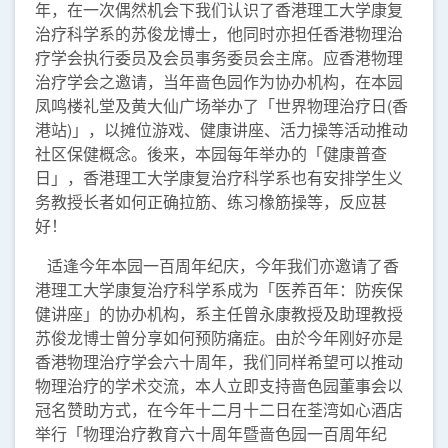
年，在一次偶然机会下我们认识了香港理工大学康复
治疗科学系的苏俊龙博士，他同时亦担任香港物理治
疗学会执行委员及会员事务委员会主席。应香港物理
治疗学会之邀请，当年啬色园作为协办机构，在本园
凤鸣楼礼堂及黄大仙广场举办了「世界物理治疗日(香
港站)」，以摊位游戏、健康讲座、活力操等活动推动
社区保健概念。後来，本园每年举办的「健康普查
日」，香港理工大学康复治疗科学系也有安排学生义
务教授长者如何正确拉筋、练习橡筋操等，反应甚
好！
适逢今年本园一百周年纪庆，今年我们亦邀请了香
港理工大学康复治疗科学系成为「医养百年：防疾保
健讲座」的协办机构，系主任曾永康教授及助理教授
苏俊龙博士曾分享如何预防痛症。由於今年刚好亦是
香港物理治疗学会六十周年，我们同样希望可以推动
物理治疗的学术交流，本人立即支持啬色园董事会以
冠名赞助方式，在今年十二月十二日在荃湾如心酒店
举行「物理治疗教育六十周年暨啬色园一百周年纪