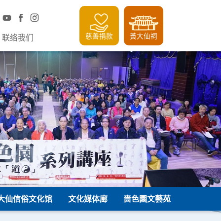
慈善捐款
黃大仙祠
联络我们
大仙信俗文化馆
文化媒体廊
嗇色園文藝苑