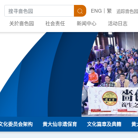
搜寻关键字
搜寻
ENG
繁
追踪啬色园
关於啬色园
社会责任
新闻中心
活动日志
文化委员会架构
黄大仙非遗保育
文化篇章及典籍
黄