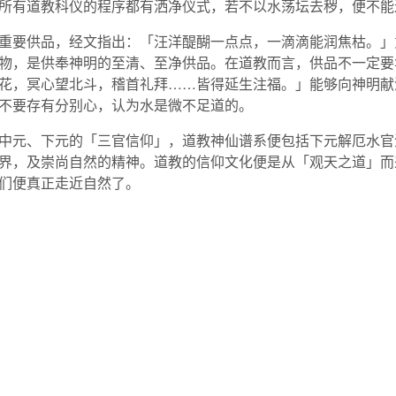
所有道教科仪的程序都有洒净仪式，若不以水荡坛去秽，便不能
重要供品，经文指出：「汪洋醍醐一点点，一滴滴能润焦枯。」
物，是供奉神明的至清、至净供品。在道教而言，供品不一定要
花，冥心望北斗，稽首礼拜……皆得延生注福。」能够向神明献
不要存有分别心，认为水是微不足道的。
中元、下元的「三官信仰」，道教神仙谱系便包括下元解厄水官
界，及崇尚自然的精神。道教的信仰文化便是从「观天之道」而
们便真正走近自然了。