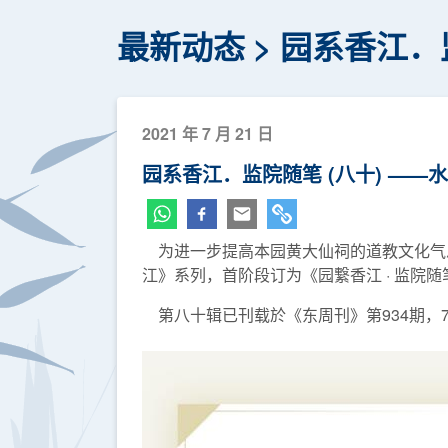
最新动态
园系香江．
2021 年 7 月 21 日
园系香江．监院随笔 (八十) ——
为进一步提高本园黄大仙祠的道教文化气息
江》系列，首阶段订为《园繋香江 · 监院
第八十辑已刊载於《东周刊》第934期，