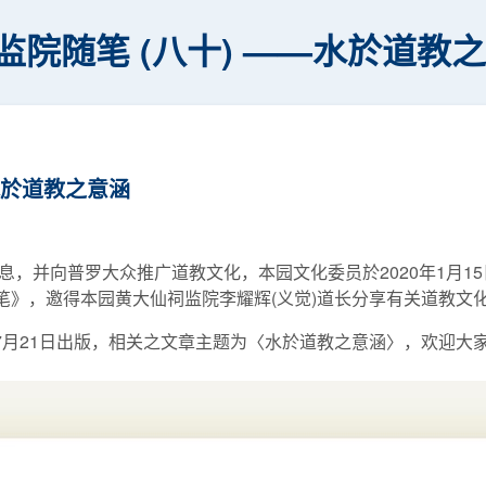
监院随笔 (八十) ——水於道教
水於道教之意涵
，并向普罗大众推广道教文化，本园文化委员於2020年1月1
随笔》，邀得本园黄大仙祠监院李耀辉(义觉)道长分享有关道教文
7月21日出版，相关之文章主题为〈水於道教之意涵〉，欢迎大