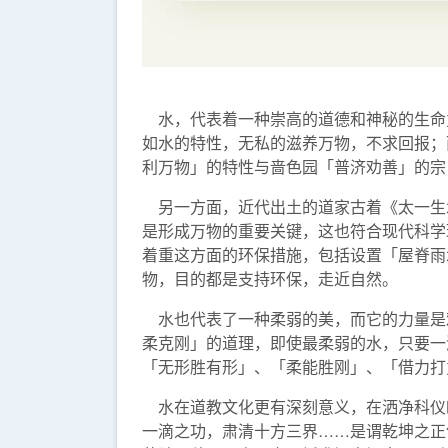
水，代表着一种崇高的道德和神秘的生命
如水的特性，无私的滋养万物，不求回报；
利万物」的特性与啬色园「普济劝善」的宗
另一方面，近代出土的道家古着《太一生
是形成万物的重要关键，这也符合现代科学
着重这方面的环保措施，包括设置「屋脊雨
物，目的都是支持环保，走近自然。
水也代表了一种柔弱的美，而它的力量是
柔克刚」的道理，即使最柔弱的水，只要一
「无形胜有形」、「柔能胜刚」、「借力打
水在道教文化更有深刻意义，在洒净科仪
一滴之功，肃清十方三界……是谓乾坤之正