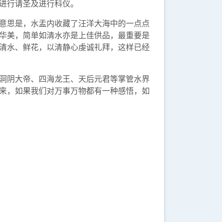
进行请圣及进行科仪。
意思是，水盂内收藏了汪洋大海中的一点点
华美，简单如清水亦是上佳供品，最重要是
清水、鲜花，以清静心虔诚礼拜，这样已经
洞阴大帝、四海龙王、天后元君等掌管水界
来，如果我们对万事万物都有一种感悟，如