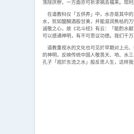
荡除厌秽，一方面亦可祈求祸去福来。现时
在道教科仪「五供养」中，水亦是其中的
水，犹如醍醐酒般甘美，并能滋润焦枯的万
诚敬之心，故《北斗经》有云：「能酌水献
可以感通神明，有不可思议功德。我们千万
道教重视水的文化也可见於早期对上元、
的神明，反映传统中国人敬畏天、地、水三
孔子「观於东流之水」般反思人生，这样我