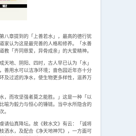
第八章提到的「上善若水」，最高的德行犹
道家认为这是最完善的人格和修养。「水善
道教「齐同慈爱，异骨成亲」的大爱精神。
成天地、阴阳、四时，古人早已认为「水」
，善用水可以洁净环境；啬色园近年亦十分
环及过滤的净水，使生物更多样性，滋养万
水，而攻坚强者莫之能胜。」这是一种「以
比喻为毅力与恒心的锤链。当中水所隐含的
次。
虔请仙真降坛。故《敕水文》有云：「诚将
枝洒水，及配合《净天地神咒》，一方面可