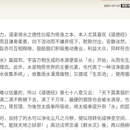
力，道家将水之德性比喻为修身之本，本人尤其喜欢《道德经》
而且谦卑柔善，向下流动而不嫌弃低下，默默付出，安静淡然，
旨亦可互相辉映，鼓励我们积极推动善业，利益大众，同样符合
水》篇提到，宇宙万物生成的本源便是从「水」开始，从而化生
理念。此外，水是物质世界的主要元素，也代表了一种洁净能源
水收集系统」，收集雨水灌溉植物；又建成「生态池」，使用循
难以估量的，所以《道德经》第七十八章又云：「天下莫柔弱於
滴二滴不断摘下去，滴了千万年，最硬的钢铁也会被水滴穿，也
力」等哲理，为後世太极拳所吸收，将太极拳提升到「水」的层
时，加持了的水可以净化尘凡之污秽，使坛场转化成神圣空间，
气，能除天地之妖邪！」高功法师念诵《敕水文》後，再以杨柳