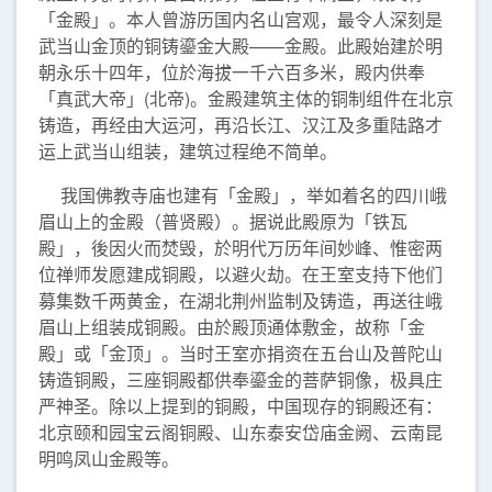
「金殿」。本人曾游历国内名山宫观，最令人深刻是
武当山金顶的铜铸鎏金大殿——金殿。此殿始建於明
朝永乐十四年，位於海拔一千六百多米，殿内供奉
「真武大帝」(北帝)。金殿建筑主体的铜制组件在北京
铸造，再经由大运河，再沿长江、汉江及多重陆路才
运上武当山组装，建筑过程绝不简单。
我国佛教寺庙也建有「金殿」，举如着名的四川峨
眉山上的金殿（普贤殿）。据说此殿原为「铁瓦
殿」，後因火而焚毁，於明代万历年间妙峰、惟密两
位禅师发愿建成铜殿，以避火劫。在王室支持下他们
募集数千两黄金，在湖北荆州监制及铸造，再送往峨
眉山上组装成铜殿。由於殿顶通体敷金，故称「金
殿」或「金顶」。当时王室亦捐资在五台山及普陀山
铸造铜殿，三座铜殿都供奉鎏金的菩萨铜像，极具庄
严神圣。除以上提到的铜殿，中国现存的铜殿还有：
北京颐和园宝云阁铜殿、山东泰安岱庙金阙、云南昆
明鸣凤山金殿等。