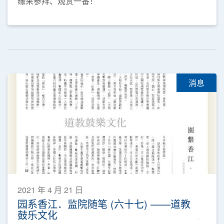
缘来参拜、观赏一番！
消息
2021 年 4 月 21 日
园系香江．监院随笔 (六十七) ——道教
鼓乐文化