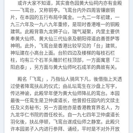
或许大家不知道，其实啬色园黄大仙祠内亦有金殿
——飞鸾台，又称铜亭。飞鸾台内外四周皆镶嵌铜
片，在本园的五行布局中属金。一九二一年初建，一
九三六年及一九八九年重修，是现时香港唯一的铜殿
建筑。此殿背靠九龙狮子山，瑞气凝聚，内里主要供
奉黄大仙师、黄大仙三代仙亲及朝阳得道启善菩萨等
神明。此外，飞鸾台是香港比较罕见的「台」建筑，
神坛建在小高台上面。台阶四边及楼梯的每枝石栏
柱，均有三个石羊头雕於栏柱顶部，一方面寓意「三
阳启泰」，另方面与黄大仙师叱石成羊的典故有关。
殿名「飞鸾」，乃指仙人骑凤下凡，後借指上天透
过使者降鸾扶乩的仪式；由乩坛鸾生在沙盘上写字，
传达神谕，此殿早年便为黄大仙师降乩的鸾台。本园
最後一任鸾生是卫仲虞道长，他曾担任园内的文牍主
任及义务秘书；另一方面他亦是香港教育界名人，为
九龙华仁书院的首任校长。自一九七四年卫仲虞道长
羽化後，扶乩停顿，飞鸾台遂成仙师之静室。此殿只
许本园弟子入内进行参拜、诵经，平时是不对外开放