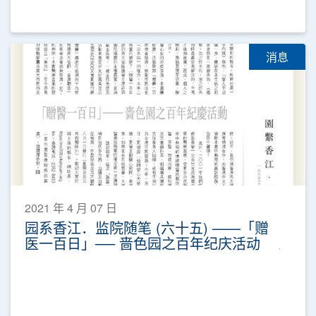
消息
2021 年 4 月 07 日
园系香江．监院随笔 (六十五) ——「赠
医一百日」── 啬色园之百年纪庆活动