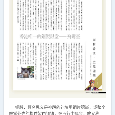
铜殿，顾名思义是神殿的外墙用铜片镶嵌，或整个
殿堂外壳的构件皆由铜铸，在五行中属金，故又称