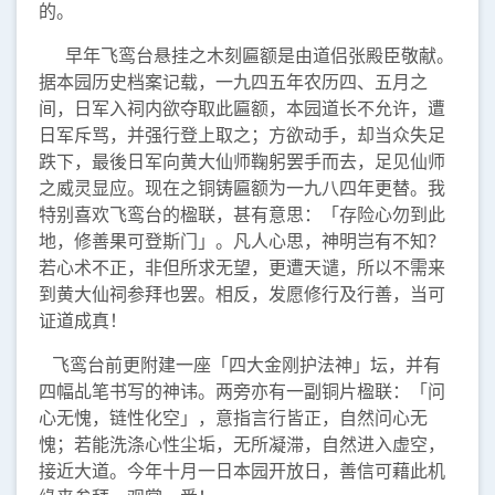
的。
早年飞鸾台悬挂之木刻匾额是由道侣张殿臣敬献。
据本园历史档案记载，一九四五年农历四、五月之
间，日军入祠内欲夺取此匾额，本园道长不允许，遭
日军斥骂，并强行登上取之；方欲动手，却当众失足
跌下，最後日军向黄大仙师鞠躬罢手而去，足见仙师
之威灵显应。现在之铜铸匾额为一九八四年更替。我
特别喜欢飞鸾台的楹联，甚有意思：「存险心勿到此
地，修善果可登斯门」。凡人心思，神明岂有不知？
若心术不正，非但所求无望，更遭天谴，所以不需来
到黄大仙祠参拜也罢。相反，发愿修行及行善，当可
证道成真！
飞鸾台前更附建一座「四大金刚护法神」坛，并有
四幅乩笔书写的神讳。两旁亦有一副铜片楹联：「问
心无愧，链性化空」，意指言行皆正，自然问心无
愧；若能洗涤心性尘垢，无所凝滞，自然进入虚空，
接近大道。今年十月一日本园开放日，善信可藉此机