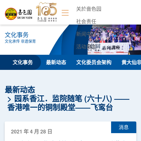
关於啬色园
社会责任
文化事务
新闻中心
文化承传 非遗保育
活动日志
联络我们
文化事务
最新动态
文化委员会架构
黄大仙
最新动态
园系香江．监院随笔 (六十八) ——
香港唯一的铜制殿堂——飞鸾台
消息
2021 年 4 月 28 日