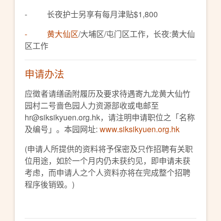
- 长夜护士另享有每月津贴$1,800
- 黄大仙区
/大埔区/屯门区工作，长夜:黄大仙
区工作
申请办法
应徵者请缮函附履历及要求待遇寄九龙黄大仙竹
园村二号啬色园人力资源部收或电邮至
hr@siksikyuen.org.hk，请注明申请职位之「名称
及编号」。本园网址:
www.siksikyuen.org.hk
(申请人所提供的资料将予保密及只作招聘有关职
位用途，如於一个月内仍未获约见，即申请未获
考虑，而申请人之个人资料亦将在完成整个招聘
程序後销毁。)