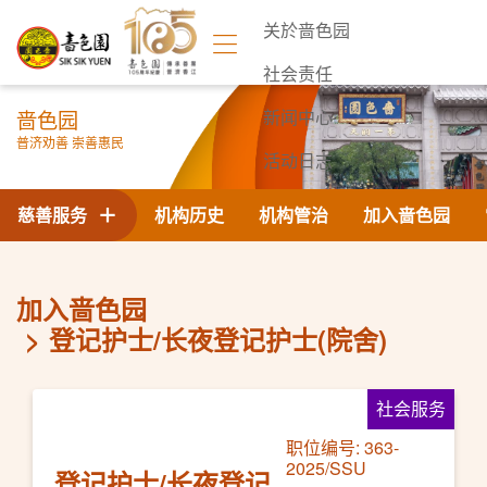
关於啬色园
社会责任
啬色园
新闻中心
普济劝善 崇善惠民
活动日志
联络我们
慈善服务
机构历史
机构管治
加入啬色园
加入啬色园
登记护士/长夜登记护士(院舍)
社会服务
职位编号: 363-
2025/SSU
登记护士/长夜登记