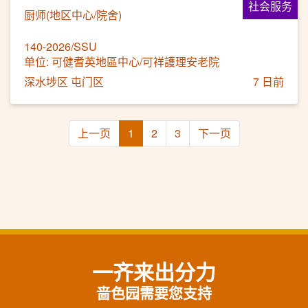
社会服务
厨师(地区中心/院舍)
140-2026/SSU
单位: 可健耆英地區中心/可祥護理安老院
深水埗区 屯门区
7 日前
上一页
1
2
3
下一页
一齐来出分力
啬色园需要您支持