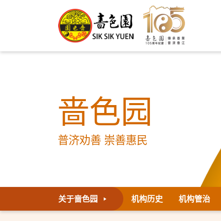
啬色园
普济劝善 崇善惠民
关于啬色园
机构历史
机构管治