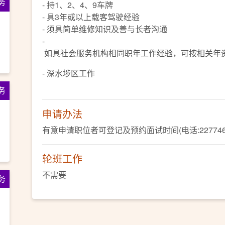
务
- 持1、2、4、9车牌
- 具3年或以上载客驾驶经验
- 须具简单维修知识及善与长者沟通
-
如具社会服务机构相同职年工作经验，可按相关年
- 深水埗区工作
务
申请办法
有意申请职位者可登记及预约面试时间(电话:22774660、W
轮班工作
不需要
务