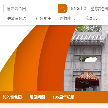
搜寻关键字
搜寻
ENG
繁
追踪啬色园
关於啬色园
社会责任
新闻中心
活动日志
加入啬色园
常见问题
105周年紀慶