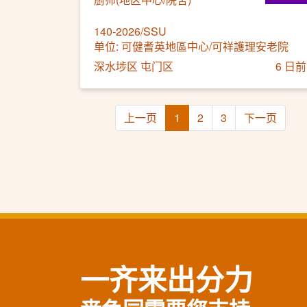
140-2026/SSU
单位: 可健耆英地區中心/可祥護理安老院
深水埗区 屯门区
6 日前
上一页
1
2
3
下一页
一齐来出分力