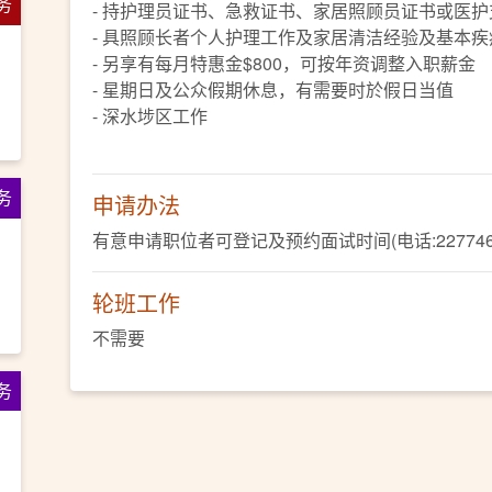
务
- 持护理员证书、急救证书、家居照顾员证书或医
- 具照顾长者个人护理工作及家居清洁经验及基本
- 另享有每月特惠金$800，可按年资调整入职薪金
- 星期日及公众假期休息，有需要时於假日当值
- 深水埗区工作
务
申请办法
有意申请职位者可登记及预约面试时间(电话:22774660、W
轮班工作
不需要
务