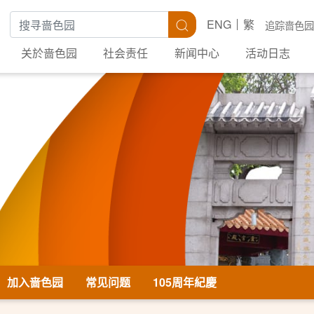
搜寻关键字
搜寻
ENG
繁
追踪啬色园
关於啬色园
社会责任
新闻中心
活动日志
加入啬色园
常见问题
105周年紀慶