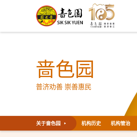
啬色园
普济劝善 崇善惠民
关于啬色园
机构历史
机构管治