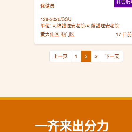
社会服
保健员
128-2026/SSU
单位: 可祥護理安老院/可蔭護理安老院
黄大仙区 屯门区
17 日前
上一页
1
2
3
下一页
一齐来出分力