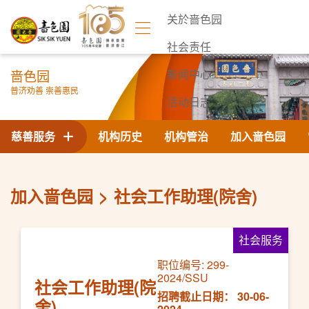
关於啬色园
社会责任
啬色园
新闻中心
普济劝善 崇善惠民
活动日志
联络我们
慈善服务
机构历史
机构管治
加入啬色园
加入啬色园
社会工作助理(院舍)
社会服务
职位编号: 299-
2024/SSU
社会工作助理(院
招聘截止日期： 30-06-
舍)