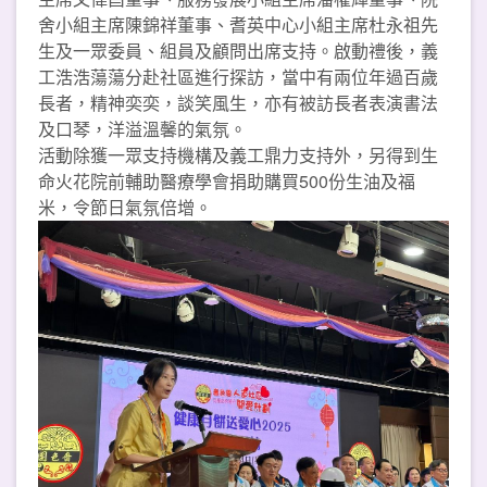
舍小組主席陳錦祥董事、耆英中心小組主席杜永祖先
生及一眾委員、組員及顧問出席支持。啟動禮後，義
工浩浩蕩蕩分赴社區進行探訪，當中有兩位年過百歲
長者，精神奕奕，談笑風生，亦有被訪長者表演書法
及口琴，洋溢溫馨的氣氛。
活動除獲一眾支持機構及義工鼎力支持外，另得到生
命火花院前輔助醫療學會捐助購買500份生油及福
米，令節日氣氛倍增。