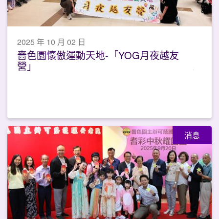
2025 年 10 月 02 日
嗇色園懷傲運動天地-「YOG月夜越友
營」
消息