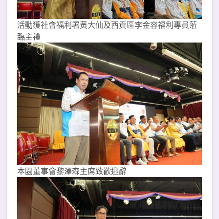
活動獲社會福利署黃大仙及西貢區李金容福利專員蒞
臨主禮
本園董事會黎澤森主席致歡迎辭