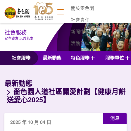
關於嗇色園
社會責任
社會服務
新聞中心
安老護耆 以善為本
活動日誌
聯絡我們
社會服務
最新動態
特色服務
服務單位
最新動態
嗇色園人道社區關愛計劃【健康月餅
送愛心2025】
消息
2025 年 10 月 04 日