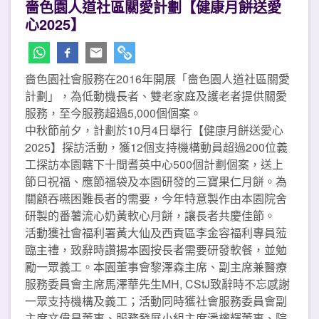
嗇色園人道社區關愛計劃【健康月餅送愛
心2025】
嗇色園社會服務在2016年開展「嗇色園人道社區關愛
計劃」，為低動機長者、雙老家庭及護老者提供關愛
服務，至今服務超過5,000個個案。
中秋節前夕，計劃於10月4日舉行【健康月餅送愛心
2025】探訪活動，獲12個支持機構動員超過200位義
工探訪本園轄下十間耆英中心500個計劃個案，送上
節日祝福、應節福袋及本園研發的三寶果仁月餅。為
關顧吞嚥困難長者的需要，今年特意製作由本園院舍
研製的番薯流心奶黃軟心月餅，讓長者共慶佳節。
活動獲社會福利署黃大仙及西貢區李金容福利專員蒞
臨主禮，致辭時讚揚本園按長者需要研發軟餐，並勉
勵一眾義工。本園董事會黎澤森主席、副主席兼醫療
服務委員會主席馬澤華先生MH, CStJ致辭時不忘感謝
一眾支持機構及義工；活動同時獲社會服務委員會副
主席文偉昌董事、服務發展小組主席潘權輝董事、院