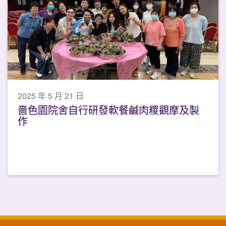
2025 年 5 月 21 日
嗇色園院舍自行研發軟餐鹹肉糭觀摩及製
作