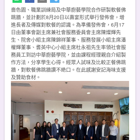
嗇色園、職業訓練局及中華廚藝學院合作研製軟餐佛
跳牆，並計劃於8月20日以壽宴形式舉行發佈會，增
進長者及傳媒對軟餐的認識。為準備發佈會，6月17
日由董事會副主席兼社會服務委員會主席陳燦輝先
生、院舍小組主席陳錦祥董事、服務發展小組主席潘
權輝董事、耆英中心小組主席杜永祖先生率領社會服
務員工到訪中華廚藝學院，並由課程經理親自介紹製
作方法，分享學生心得。經眾人試味及比較正餐佛跳
牆，對軟餐佛跳牆讚不絶口。在此感謝安記海味支援
及贊助食材。