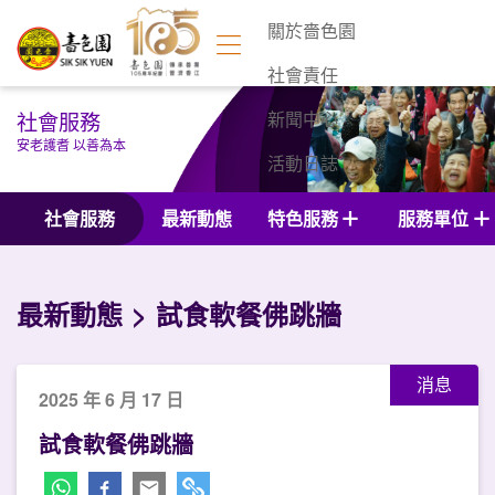
關於嗇色園
社會責任
社會服務
新聞中心
安老護耆 以善為本
活動日誌
聯絡我們
社會服務
最新動態
特色服務
服務單位
最新動態
試食軟餐佛跳牆
消息
2025 年 6 月 17 日
試食軟餐佛跳牆