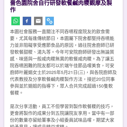
嗇色園院舍自行研發軟餐鹹肉糭觀摩及製
作
本園社會服務一直關注不同吞嚥程度院友的飲食需
要，尤其每逢傳統節日，本園屬下院舍都堅持吞嚥能
力並非阻礙享受應節食品的原因，過往院舍廚師已研
發軟餐甜糉、湯丸等。今年可安院廚師研發出無論質
感、味道與一般咸肉糭無異的軟餐咸肉糭。為了讓五
院吞嚥困難的院友都可以於端午佳節品嚐美食，可安
廚師叶麗娟女士於2025年5月21日(三)，與各院廚師及
代表教授及分享軟餐鹹肉糭製作方法，接近20位同事
參與並於娟姐的指導下，眾人合共完成超過150隻軟
餐糭。
是次分享活動，員工不但學習到製作軟餐糭的技巧，
更會將製作的成果分到五院讓院友享用。當中有一部
份的數量亦留給董事及小組委員試味品嚐，期望大家
給予意見，讓成品精益求精。