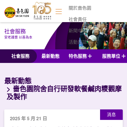
關於嗇色園
社會責任
社會服務
新聞中心
安老護耆 以善為本
活動日誌
聯絡我們
社會服務
最新動態
特色服務
服務單位
最新動態
嗇色園院舍自行研發軟餐鹹肉糭觀摩
及製作
消息
2025 年 5 月 21 日