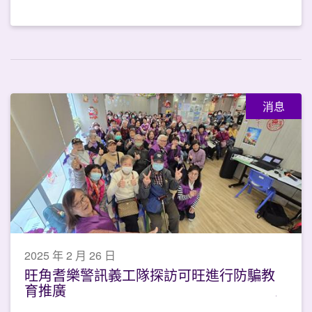
消息
2025 年 2 月 26 日
旺角耆樂警訊義工隊探訪可旺進行防騙教
育推廣