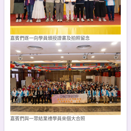
嘉賓們逐一向學員頒授證書及拍照留念
嘉賓們與一眾結業禮學員來個大合照