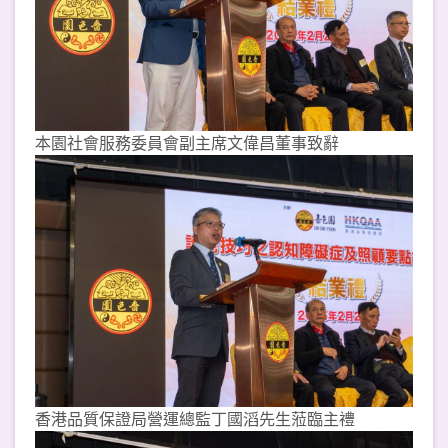
本園社會服務委員會副主席文偉昌董事致辭
香港品質保證局營運總監丁國滔先生蒞臨主禮