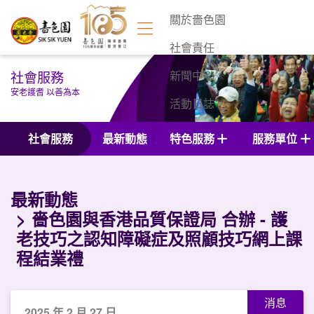
關於嗇色園
社會責任
社會服務
新聞中心
安老護耆 以善為本
活動日誌
聯絡我們
社會服務
最新動態
特色服務
服務單位
最新動態
嗇色園與香港品質保證局 合辦 - 護
老技巧之認知障礙症及照顧技巧網上課
程結業禮
消息
2025 年 2 月 27 日