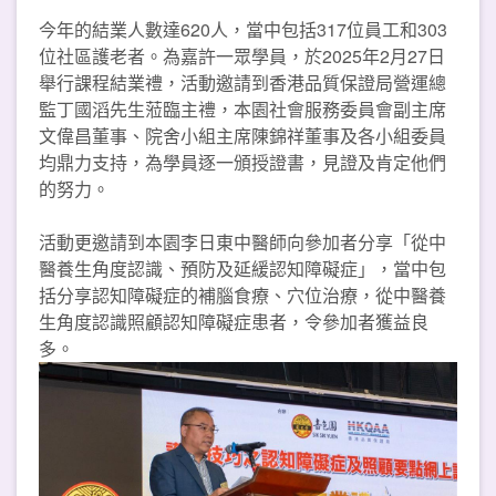
今年的結業人數達620人，當中包括317位員工和303
位社區護老者。為嘉許一眾學員，於2025年2月27日
舉行課程結業禮，活動邀請到香港品質保證局營運總
監丁國滔先生蒞臨主禮，本園社會服務委員會副主席
文偉昌董事、院舍小組主席陳錦祥董事及各小組委員
均鼎力支持，為學員逐一頒授證書，見證及肯定他們
的努力。
活動更邀請到本園李日東中醫師向參加者分享「從中
醫養生角度認識、預防及延緩認知障礙症」，當中包
括分享認知障礙症的補腦食療、穴位治療，從中醫養
生角度認識照顧認知障礙症患者，令參加者獲益良
多。