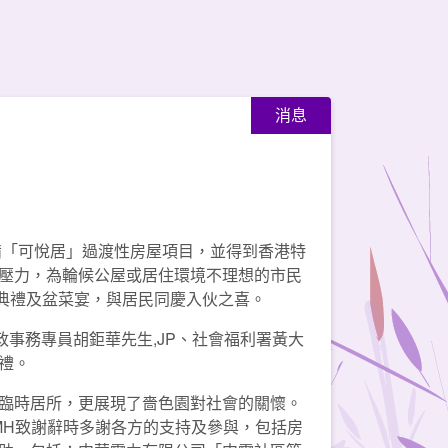
消息
備「可悅居」過渡性房屋項目，並得到香港特
壓力，為輪候公屋或居住環境不理想的市民
用典禮及盆菜宴，與居民同慶入伙之喜。
政事務專員胡鉅華先生,JP、社會福利署黃大
禮。
臨時居所，更展現了嗇色園對社會的關懷。
MH致謝辭時多謝各方的支持及參與，包括房