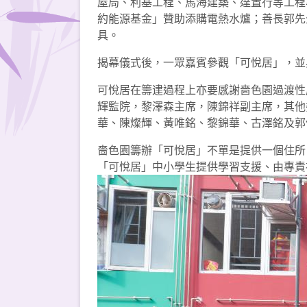
屋局、利基工程、馬海建築、達置行等工程
約能源基金」贊助添購電熱水爐；善長郭先
具。
揭幕儀式後，一眾嘉賓參觀「可悅居」，並
可悅居在籌䢖過程上亦要感謝嗇色園過渡性
輝監院，黎澤森主席，陳錦祥副主席，其他
華、陳燦輝、黃唯銘、黎錦華、古澤銘及郭
嗇色園籌辦「可悅居」不單是提供一個住所
「可悅居」中小學生提供學習支援、由專責