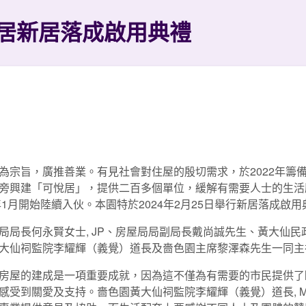
居新居落成啟用典禮
為宗旨，廣推善業。有見社會對住屋的殷切需求，於2022年籌
旁興建「可悅居」，提供二百多個單位，緩解有需要人士的生活
年1月開始陸續入伙。本園特於2024年2月25日舉行新居落成啟
局長何永賢女士, JP、房屋局局副局長戴尚誠先生、黃大仙民
大仙祠監院李耀輝（義覺）道長及嗇色園主席黎澤森先生一同主
房屋的建成是一項重要成就，因為這不僅為有需要的市民提供了
感受到關愛及支持。嗇色園黃大仙祠監院李耀輝（義覺）道長, 