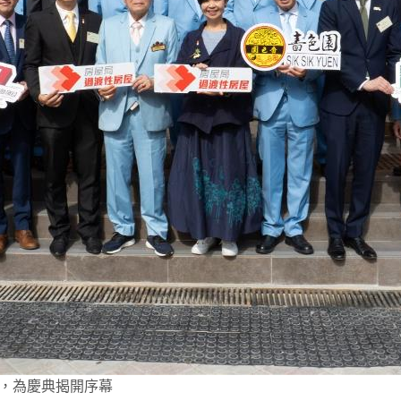
，為慶典揭開序幕