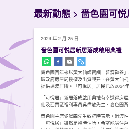
最新動態
嗇色園可悦
2024 年 2 月 25 日
嗇色園可悦居新居落成啟用典禮
嗇色園百年來以黃大仙師寶訓「普濟勸善」
區政府房屋局授權及出資興建，在黃大仙祠
提供過渡居所。「可悅居」居民已於2024
「可悅居」新居落成啟用典禮有幸邀得房屋局
仙及西貢區福利專員吳偉龍先生、嗇色園黃
嗇色園主席黎澤森先生致辭時表示，過渡性
「可悅居」雖然是臨時住所，希望能讓住戶