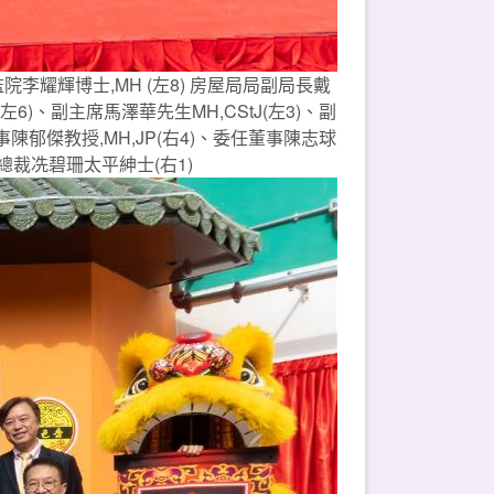
李耀輝博士,MH (左8) 房屋局局副局長戴
)、副主席馬澤華先生MH,CStJ(左3)、副
陳郁傑教授,MH,JP(右4)、委任董事陳志球
政總裁冼碧珊太平紳士(右1)