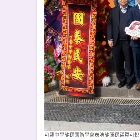
可藝中學龍獅國術學會表演龍騰獅躍賀可悅