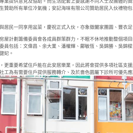
專業提供意見及協助。而生活配套上要感謝不同人士及團體的贊
生贊助所有單位冷氣機；安記海味有限公司贊助居民入伙禮物包
與居民一同享用盆菜，慶祝正式入伙，亦象徵闔家團圓、豐衣足
房屋計劃籌備委員會各成員群策群力，不眠不休地推動整個項目
委員包括：文偉昌、余大業、潘權輝、鄺敏恆、吳錦勝、吳錦樑
健妃。
，更重要希望住戶能在此安居樂業，因此將會提供多項社區支援
社工為有需要住戶提供服務轉介、及於嗇色園屬下診所可優先應