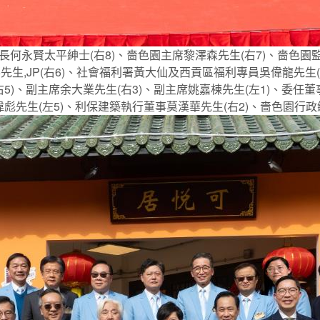
永賢太平紳士(右8)、嗇色園主席黎澤森先生(右7)、嗇色園監院
生,JP(右6)、社會福利署黃大仙及西貢區福利專員吳偉龍先生(左6
5)、副主席余大業先生(右3)、副主席姚嘉棟先生(左1)、委任董事
主席單偉彪先生(左5)、利保建築執行董事莫漢華先生(右2)、嗇色園行