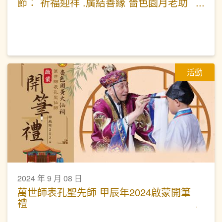
節： 祈福迎祥 .廣結善緣 嗇色園月老助
緣科儀
活動
2024 年 9 月 08 日
萬世師表孔聖先師 甲辰年2024啟蒙開筆
禮