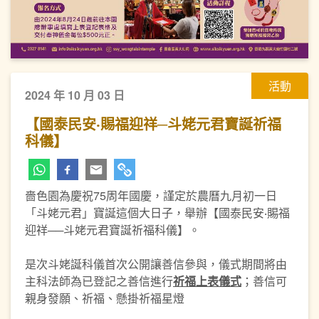
活動
2024 年 10 月 03 日
【國泰民安‧賜福迎祥─斗姥元君寶誕祈福
科儀】
嗇色園為慶祝75周年國慶，謹定於農曆九月初一日
「斗姥元君」寶誕這個大日子，舉辦【國泰民安‧賜福
迎祥──斗姥元君寶誕祈福科儀】。
是次斗姥誕科儀首次公開讓善信參與，儀式期間將由
主科法師為已登記之善信進行
祈福
上表
儀式
；善信可
親身發願、祈福、懸掛祈福星燈