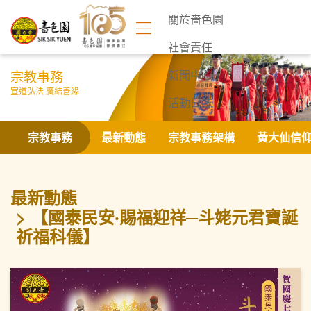
關於嗇色園
社會責任
宗教事務
新聞中心
宣道弘法 廣結善緣
活動日誌
聯絡我們
宗教事務
最新動態
宗教事務架構
黃大仙信
最新動態
【國泰民安‧賜福迎祥─斗姥元君寶誕
祈福科儀】