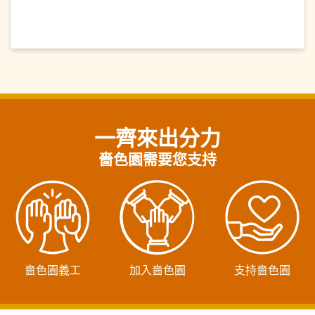
一齊來出分力
嗇色園需要您支持
嗇色園義工
加入嗇色園
支持嗇色園