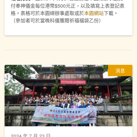
付奉神儀金每位港幣$500元正，以及填寫上表登記表
格。表格可於本園總辦事處取或於
本園網站
下載。
（參加者可於當晚科儀獲贈祈福福袋乙份）
消息
2024 年 7 月 23 日