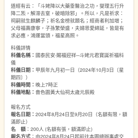
道經有云：「斗姥降以大藥垂醫治之功，燮理五行升
降二炁，解滞去窒，破暗除邪」。所以，凡是祈求：
祠嗣就生麒麟子；祈名金榜就題名；經商者利加增；
父母福壽康寧，子孫繁榮盛，夫婦恩愛綿延，皆是有
求必應，鴻運當頭，福星高照。
科儀詳情
科儀名稱：
國泰民安‧賜福迎祥─斗姥元君寶誕祈福科
儀
科儀日期：
甲辰年九月初一日（2024年10月3日〔星
期四〕）
科儀時間：
晚上7時正
科儀地點：
嗇色園黃大仙祠太歲元辰殿
報名方式
報名日期：
2024年8月24日至9月20日（名額有限，額
滿即止）
名 額
：200人 (名額有張，額滿即止)
報名方式
：由2024年8月24日起前往本園總辦事處交