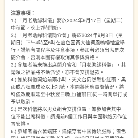
注意事項
：
1.) 「月老助緣科儀」將於2024年9月17日（星期二）
中秋節，晚上7時開始。
2.) 「月老助緣科儀簡介會」將於2024年9月8日（星
期日）下午4時至5時在嗇色園黃大仙祠鳳鳴樓禮堂舉
行，講解有關程序及注意事項，參加者必須出席是次
簡介會，否則本園有權取消其參與資格。
3.) 參加者若未能出席簡介會和「月老助緣科儀」，其
請領之福品將不獲派發，亦不會安排退款。
4.) 如於科儀開始前兩小時，天文台仍然懸掛紅雨、黑
雨或八號風球及以上訊號，本園將因應實際情況，將
科儀改期順延至中秋翌日晚上(補辦日)同一時間舉行或
予以取消。
5.) 是次科儀將以男女組合安排位置，如參加者其中一
位不能出席科儀，請提前5個工作日與本園聯絡另作位
置安排。
6.) 參加者需衣著端莊，建議穿著中國傳統服飾；嗇色