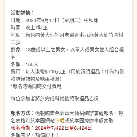
活動詳情：
日期：2024年9月17日（星期二）中秋節
時間：晚上7時正
地點：嗇色園黃大仙祠月老殿香港九龍黃大仙竹園村
二號
對象：18歲或以上之男女，以單人或男女雙人組合報
名
名額：150人
費用：每人港幣$100元正（用於請領福品：中秋特別
款結緣飾物及糖果禮盒）
*報名時需同時交付費用
每位參加者將於完成科儀後領取福品乙份
報名方法：
需親臨嗇色園黃大仙祠總辦事處報名，報
名表格可於本園網站
下載
或於本園總辦事處索取
報名時期：2024年7月22日至8月24日
名額有限，額滿即止！