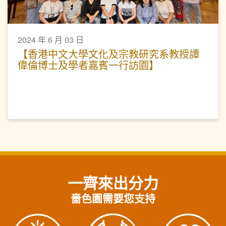
2024 年 6 月 03 日
【香港中文大學文化及宗教研究系教授譚
偉倫博士及學者嘉賓一行訪園】
一齊來出分力
嗇色園需要您支持