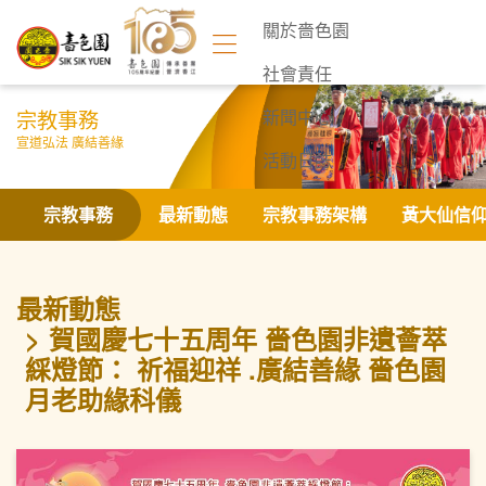
關於嗇色園
社會責任
宗教事務
新聞中心
宣道弘法 廣結善緣
活動日誌
聯絡我們
宗教事務
最新動態
宗教事務架構
黃大仙信
最新動態
賀國慶七十五周年 嗇色園非遺薈萃
綵燈節： 祈福迎祥 .廣結善緣 嗇色園
月老助緣科儀