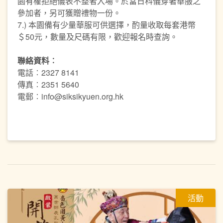
園有權拒絕儀表不整者入場。於當日科儀穿著華服之
參加者，另可獲贈禮物一份。
7.) 本園備有少量華服可供選擇，酌量收取每套港幣
＄50元，數量及尺碼有限，歡迎報名時查詢。
聯絡資料︰
電話︰2327 8141
傳真︰2351 5640
電郵︰info@siksikyuen.org.hk
活動