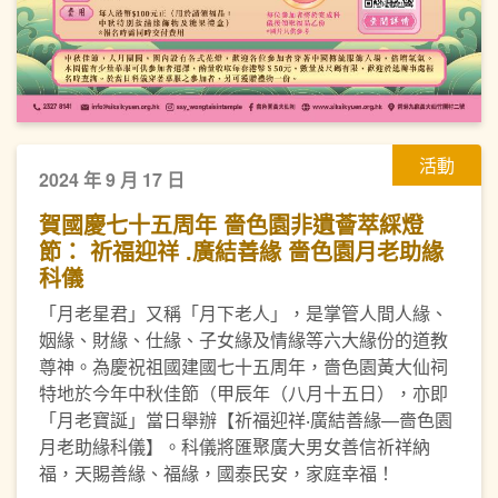
活動
2024 年 9 月 17 日
賀國慶七十五周年 嗇色園非遺薈萃綵燈
節： 祈福迎祥 .廣結善緣 嗇色園月老助緣
科儀
「月老星君」又稱「月下老人」，是掌管人間人緣、
姻緣、財緣、仕緣、子女緣及情緣等六大緣份的道教
尊神。為慶祝祖國建國七十五周年，嗇色園黃大仙祠
特地於今年中秋佳節（甲辰年（八月十五日），亦即
「月老寶誕」當日舉辦【祈福迎祥‧廣結善緣—嗇色園
月老助緣科儀】。科儀將匯聚廣大男女善信祈祥納
福，天賜善緣、福緣，國泰民安，家庭幸福！