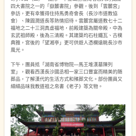
四大書院之一的「嶽麓書院」參觀，後到「雲麓宮」
參訪，更有幸獲得住持馬勇奇會長（長沙市道教協
會）、陳圓潤道長等熱情招待。雲麓宮屬道教七十二
福地之二十三洞真虛福地，前殿建築為關帝殿，中為
玄武祖師殿，後為三清殿。其建築均石柱鐵瓦、古樸
典雅，宮後的「望湘亭」更可供遊人憑欄遠眺長沙市
風光。
下午，團員抵「湖南省博物院—馬王堆漢墓陳列
室」，觀看西漢長沙國丞相一家三口豐富而精美的随
葬品，了解漢代的生活方式和殯葬文化。部份團員又
細細品味我教道祖之帛書《老子》等文物。