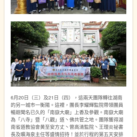
6月20日（三）及21日（四），這兩天團隊轉往湖南
的另一城巿一衡陽。這裡，團長李耀輝監院帶領團員
暢遊聞名已久的「南嶽大廟」上香及參觀。南嶽大廟
為「八寺」暨「八觀」道丶佛共管之地。團隊獲得湖
南省道教協會黄至安方丈丶曾高清監院丶王理炎祕書
長及曠海泉主任等盛情招待！並於行程的第五天安排