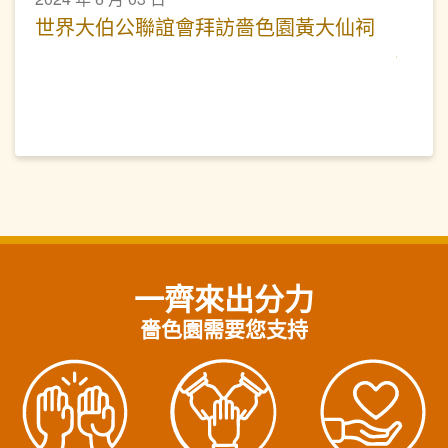
世界大伯公聯誼會拜訪嗇色園黃大仙祠
一齊來出分力
嗇色園需要您支持