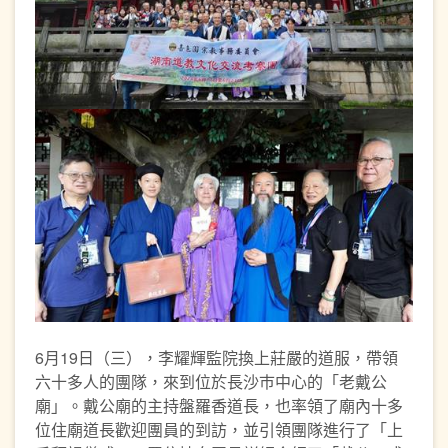
6月19日（三），李耀輝監院換上莊嚴的道服，帶領
六十多人的團隊，來到位於長沙巿中心的「老戴公
廟」。戴公廟的主持盤羅香道長，也率領了廟內十多
位住廟道長歡迎團員的到訪，並引領團隊進行了「上