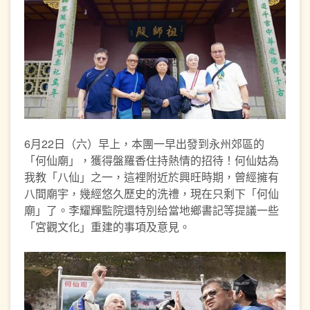
6月22日（六）早上，本團一早出發到永州郊區的
「何仙廟」，獲得盤羅香住持熱情的招待！何仙姑為
我教「八仙」之一，這裡附近於興旺時期，曾經擁有
八間廟宇，幾經悠久歷史的洗禮，現在只剩下「何仙
廟」了。李耀輝監院還特別给當地鄉書記等提議一些
「宮觀文化」重建的事項及意見。