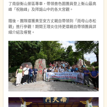
了南嶽衡山景區專車，帶領嗇色園團員登上衡山最高
峰「祝融峰」及拜謁山中的各大宮觀。
隨後，團隊還獲黄至安方丈親自帶領到「雨母山赤松
觀」進行參觀！期間王理炎住持更還親自帶領團員詳
細介紹及導覽。