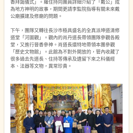
香拜謁儀式」。羅住持向團員詳細介紹了「戴公」成
為地方神明的故事，期間更請李監院指導有關未來戴
公廟擴建及修廟的問題。
下午，團隊又轉往長沙巿極具盛名的全真派坤道清修
道堂「河圖觀」。觀內的肖丹道長帶領團隊參觀各殿
堂，又進行晉香參神。肖道長還特地帶領本團參觀
「歷史文物館」。此館為不對外開放的，管內收藏了
很多過去先道長、住持等傳承及遺留下來之科儀經
本、法器等文物，異常珍貴。