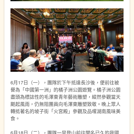
6月17日（一），團隊於下午抵達長沙後，便前往被
譽為「中國第一洲」的橘子洲公園遊覽。橘子洲公園
盡頭為標誌性的毛澤東青年藝術雕塑，縱然參觀當天
颳起風雨，仍無阻團員向毛澤東雕塑致敬。晚上眾人
轉抵著名的坡子街「火宮殿」參觀及品嚐湖南風味美
食。
6月18日（二），團隊一早登山前往聞名已久的我國