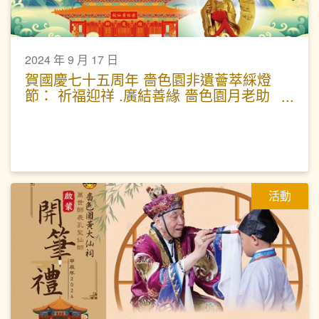
2024 年 9 月 17 日
賀國慶七十五周年 嗇色園非遺薈萃綵燈
節： 祈福迎祥 .廣結善緣 嗇色園月老助
緣科儀
活動