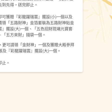
先到先得，送完即止。
可獲贈『彩龍躍瑞雲』擺設(小)一個以及
請領「五路財神」金箔套裝為五路財神貼金
』擺設(大)一個、「五色招財琉璃元寶套
、「五方來財」錢袋一個。
0元，更可請領「金財神」一個及獲贈大殿參拜
張及『彩龍躍瑞雲』擺設(大)一個。
即止。