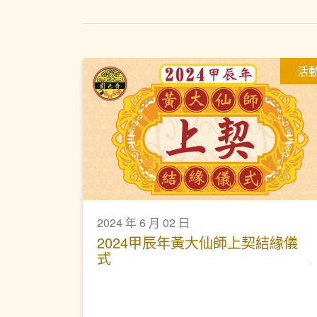
活
2024 年 6 月 02 日
2024甲辰年黃大仙師上契結緣儀
式