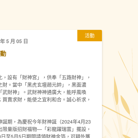
活動
 年 5 月 05 日
活動
化，設有「財神宮」，供奉「五路財神」，
之財。當中「黑虎玄壇趙元帥」，黑面濃
「武財神」。武財神神通廣大，能呼風喚
；買賣求財，能使之宜利和合。誠心祈求，
誕期，為慶祝今年財神誕（2024年4月23
出限量版招財福物—「彩龍躍瑞雲」擺設，
0日至5月5日期間請領財神金箔，可額外獲