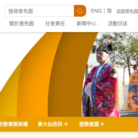
搜尋關鍵字
搜尋
ENG
简
追蹤嗇色園
關於嗇色園
社會責任
新聞中心
活動日誌
宗教事務架構
黃大仙信仰
道教推廣