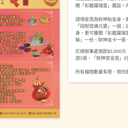
贈「彩龍躍瑞雲」擺設。
請領金箔為財神貼金身，即
「招財琉璃元寶」一個；
身，更可獲贈『彩龍躍瑞雲
裝」一份、財神金卡一張
於總辦事處捐款$3,00
證3張、「財神宮金箔」2
所有福物數量有限，領完