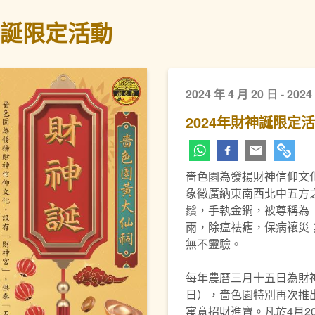
神誕限定活動
2024 年 4 月 20 日 - 2024
2024年財神誕限定
嗇色園為發揚財神信仰文
象徵廣納東南西北中五方
鬚，手執金鐧，被尊稱為
雨，除瘟祛瘧，保病禳災
無不靈驗。
每年農曆三月十五日為財神
日），嗇色園特別再次推
寓意招財進寶。凡於4月2