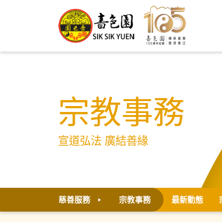
宗教事務
宣道弘法 廣結善緣
慈善服務
宗教事務
最新動態