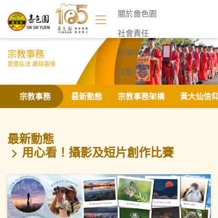
關於嗇色園
社會責任
宗教事務
新聞中心
宣道弘法 廣結善緣
活動日誌
聯絡我們
宗教事務
最新動態
宗教事務架構
黃大仙信
最新動態
用心看！攝影及短片創作比賽