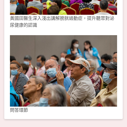
黃國田醫生深入淺出講解膀胱過動症，提升聽眾對泌
尿健康的認識
問答環節