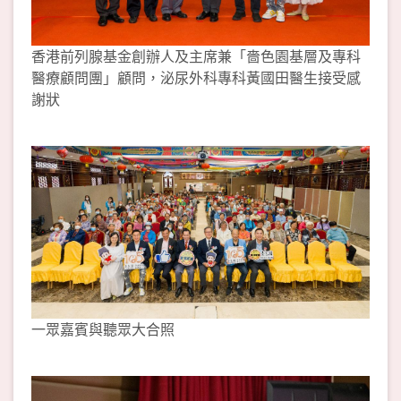
香港前列腺基金創辦人及主席兼「嗇色園基層及專科
醫療顧問團」顧問，泌尿外科專科黃國田醫生接受感
謝狀
一眾嘉賓與聽眾大合照