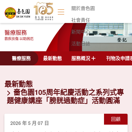
關於嗇色園
社會責任
醫療服務
新聞中心
救疾扶傷 以助困厄
活動日誌
聯絡我們
醫療服務
最新動態
服務概況
刊物及申請
最新動態
嗇色園105周年紀慶活動之系列式專
題健康講座「膀胱過動症」活動圓滿
回顧
2026 年 5 月 07 日