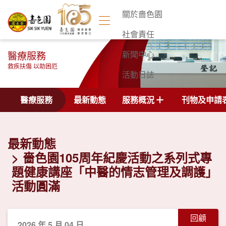
關於嗇色園
社會責任
醫療服務
新聞中心
救疾扶傷 以助困厄
活動日誌
聯絡我們
醫療服務
最新動態
服務概況
刊物及申請
最新動態
嗇色園105周年紀慶活動之系列式專
題健康講座「中醫的情志管理及調護」
活動圓滿
回顧
2026 年 5 月 04 日