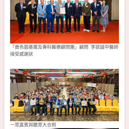
「嗇色園基層及專科醫療顧問團」顧問 李欲誠中醫師
接受感謝狀
一眾嘉賓與聽眾大合照