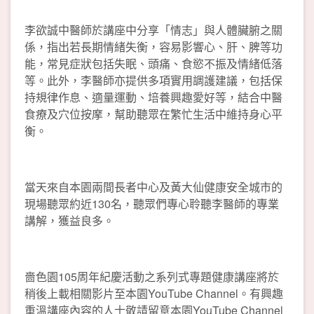
李欲誠中醫師於講座中分享「情志」與人體臟腑之關
係，指出若長期情緒失衡，容易影響心、肝、脾等功
能，常見症狀包括失眠、頭痛、食慾不振及情緒低落
等。此外，李醫師亦提供多項實用調護建議，包括保
持規律作息、適量運動、培養興趣愛好等，結合中醫
食療及穴位按摩，幫助聽眾在繁忙生活中維持身心平
衡。
當天來自本園兩間長者中心及黃大仙健康安全城市的
現場聽眾約近130名，聽眾們專心聆聽李醫師的專業
講解，獲益良多。
嗇色園105周年紀慶活動之系列式專題健康講座將於
稍後上載相關影片至本園YouTube Channel。有興趣
重溫講座內容的人士敬請留意本園YouTube Channel