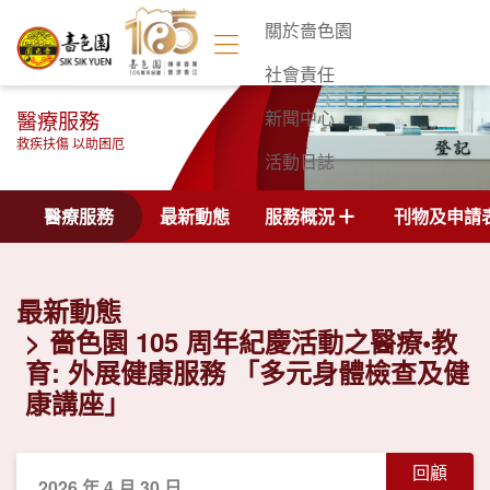
關於嗇色園
社會責任
醫療服務
新聞中心
救疾扶傷 以助困厄
活動日誌
聯絡我們
醫療服務
最新動態
服務概況
刊物及申請
最新動態
嗇色園 105 周年紀慶活動之醫療•教
育: 外展健康服務 「多元身體檢查及健
康講座」
回顧
2026 年 4 月 30 日