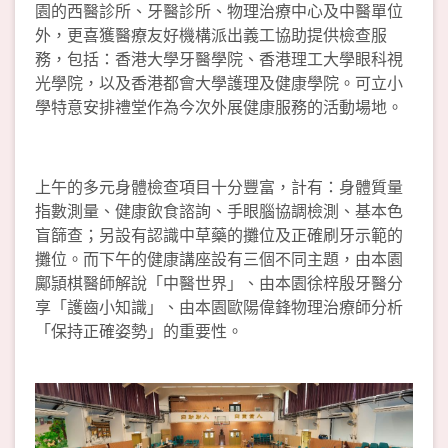
園的西醫診所、牙醫診所、物理治療中心及中醫單位
外，更喜獲醫療友好機構派出義工協助提供檢查服
務，包括：香港大學牙醫學院、香港理工大學眼科視
光學院，以及香港都會大學護理及健康學院。可立小
學特意安排禮堂作為今次外展健康服務的活動場地。
上午的多元身體檢查項目十分豐富，計有：身體質量
指數測量、健康飲食諮詢、手眼腦協調檢測、基本色
盲篩查；另設有認識中草藥的攤位及正確刷牙示範的
攤位。而下午的健康講座設有三個不同主題，由本園
鄺頴棋醫師解說「中醫世界」、由本園徐梓殷牙醫分
享「護齒小知識」、由本園歐陽偉鋒物理治療師分析
「保持正確姿勢」的重要性。