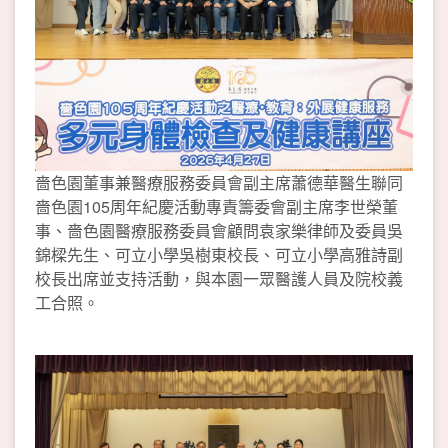
嗇色園董事兼醫療服務委員會副主席蕭德華醫生聯同
嗇色園105周年紀慶活動專責籌委會副主席李世榮董
事、嗇色園醫療服務委員會顧問袁家樂律師及委員吳
錦樑先生、可立小學吳樹東校長、可立小學高雅詩副
校長出席並支持活動，與本園一眾醫護人員及院校義
工合照。