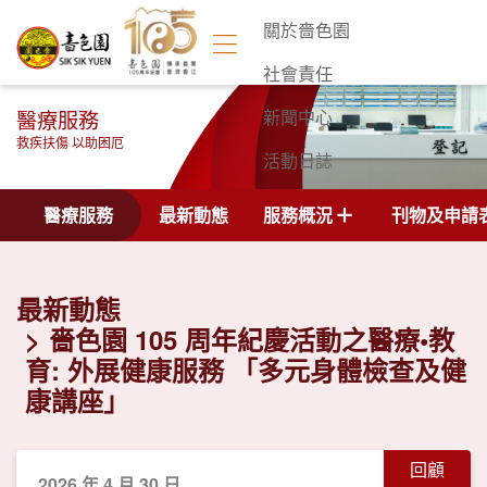
關於嗇色園
社會責任
醫療服務
新聞中心
救疾扶傷 以助困厄
活動日誌
聯絡我們
醫療服務
最新動態
服務概況
刊物及申請
最新動態
嗇色園 105 周年紀慶活動之醫療•教
育: 外展健康服務 「多元身體檢查及健
康講座」
回顧
2026 年 4 月 30 日