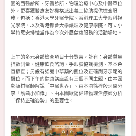
園的西醫診所、牙醫診所、物理治療中心及中醫單位
外，更喜獲醫療友好機構派出義工協助提供檢查服
務，包括：香港大學牙醫學院、香港理工大學眼科視
光學院，以及香港都會大學護理及健康學院。可立小
學特意安排禮堂作為今次外展健康服務的活動場地。
上午的多元身體檢查項目十分豐富，計有：身體質量
指數測量、健康飲食諮詢、手眼腦協調檢測、基本色
盲篩查；另設有認識中草藥的攤位及正確刷牙示範的
攤位。而下午的健康講座設有三個不同主題，由本園
鄺頴棋醫師解說「中醫世界」、由本園徐梓殷牙醫分
享「護齒小知識」、由本園歐陽偉鋒物理治療師分析
「保持正確姿勢」的重要性。