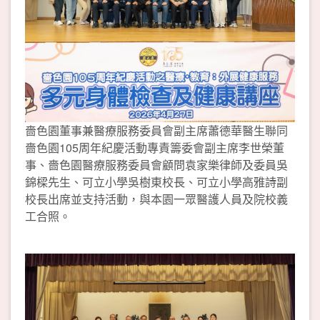
嗇色園董事兼醫療服務委員會副主席蕭德華醫生聯同
嗇色園105周年紀慶活動專責籌委會副主席李世榮董
事、嗇色園醫療服務委員會顧問袁家樂律師及委員吳
錦樑先生、可立小學吳樹東校長、可立小學高雅詩副
校長出席並支持活動，與本園一眾醫護人員及院校義
工合照。