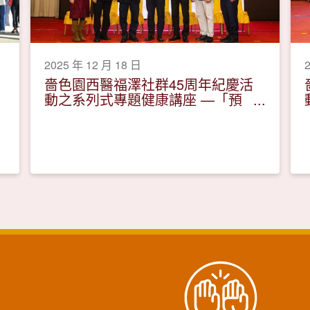
2025 年 12 月 18 日
嗇色園西醫福澤社群45周年紀慶活
動之系列式專題健康講座 —「預
防子宮頸癌及調護」活動圓滿