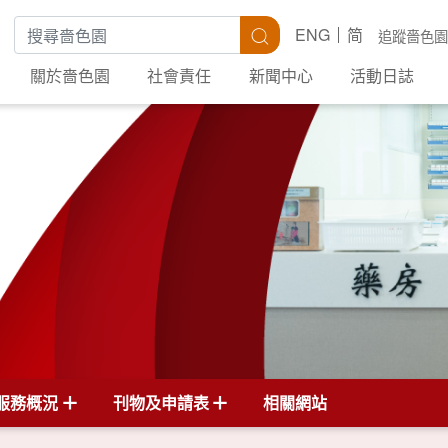
搜尋關鍵字
搜尋
ENG
简
追蹤嗇色園
關於嗇色園
社會責任
新聞中心
活動日誌
服務概況
刊物及申請表
相關網站