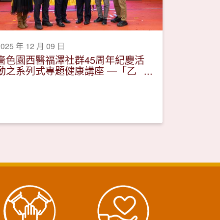
2025 年 12 月 09 日
嗇色園西醫福澤社群45周年紀慶活
動之系列式專題健康講座 —「乙
型肝炎你要知」活動圓滿