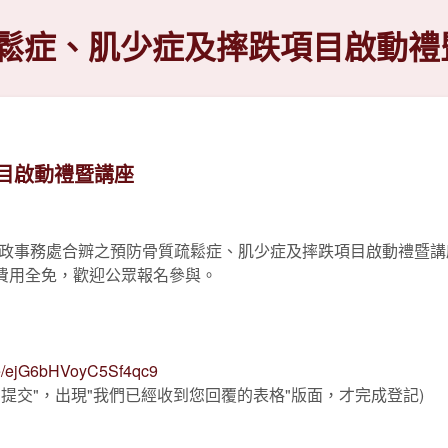
鬆症、肌少症及摔跌項目啟動禮
目啟動禮暨講座
事務處合辧之預防骨質疏鬆症、肌少症及摔跌項目啟動禮暨講座將於
。費用全免，歡迎公眾報名參與。
gle/ejG6bHVoyC5Sf4qc9
"提交"，出現"我們已經收到您回覆的表格"版面，才完成登記)