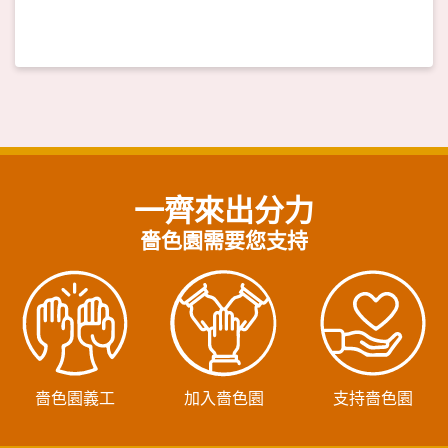
一齊來出分力
嗇色園需要您支持
嗇色園義工
加入嗇色園
支持嗇色園