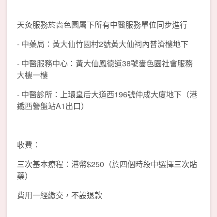
天灸服務於嗇色園屬下所有中醫服務單位同步進行
- 中藥局：黃大仙竹園村2號黃大仙祠內普濟樓地下
- 中醫服務中心：黃大仙鳳德道38號嗇色園社會服務
大樓一樓
- 中醫診所：上環皇后大道西196號仲成大廈地下（港
鐵西營盤站A1出口）
收費：
三次基本療程：港幣$250（於四個時段中選擇三次貼
藥）
費用一經繳交，不設退款