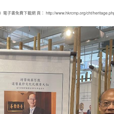
載網 頁： http://www.hkrcmp.org/cht/heritage.ph