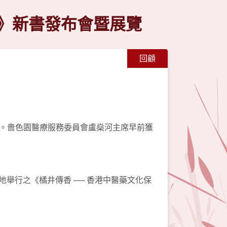
承》新書發布會暨展覽
回顧
。嗇色園醫療服務委員會盧燊河主席早前獲
地舉行之《橘井傳香 ── 香港中醫藥文化保