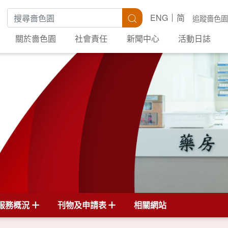
搜尋關鍵字
搜尋
ENG
简
追蹤嗇色園
關於嗇色園
社會責任
新聞中心
活動日誌
服務概況
刊物及申請表
相關網站